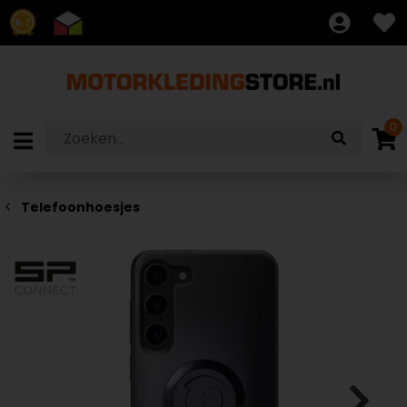
8.7
0
Telefoonhoesjes