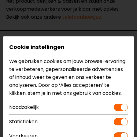
het product bekijken & passen en staan onze
verkoopmedewerkers voor je klaar met advies.
Bekijk ook onze andere
telefoonhoesjes.
Specificaties
Cookie instellingen
Naam
Phone Case SPC+ S23
We gebruiken cookies om jouw browse-ervaring
Model
52661
te verbeteren, gepersonaliseerde advertenties
Merk
SP Connect
of inhoud weer te geven en ons verkeer te
Kleur
Zwart
analyseren. Door op ‘Alles accepteren’ te
Telefoon model
Galaxy S23
klikken, stem je in met ons gebruik van cookies.
Waterdicht
Nee
Noodzakelijk
Voorraad
Statistieken
Voorkeuren