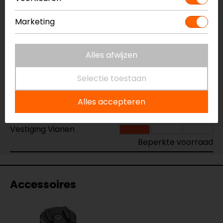
Vestiging Apeldoorn
Marketing
Beperkte voorraad
Vestiging Breda
Beperkte voorraad
Alles afwijzen
Vestiging Capelle a/d IJssel
Selectie toestaan
Gemiddelde voorraad
Vestiging Eindhoven
Alles accepteren
Niet op voorraad
Vestiging Vianen
Beperkte voorraad
Accessoires