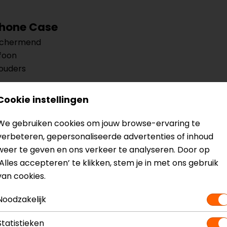
Phone Case
eschermend
foon
ouders
Cookie instellingen
We gebruiken cookies om jouw browse-ervaring te
? Neem dan
contact
met ons op of kom langs in één van
o
verbeteren, gepersonaliseerde advertenties of inhoud
kun je het product bekijken & passen en staan onze verko
weer te geven en ons verkeer te analyseren. Door op
‘Alles accepteren’ te klikken, stem je in met ons gebruik
van cookies.
Noodzakelijk
Model
55116
Statistieken