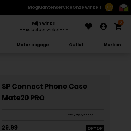
Blog
Klantenservice
Onze winkels
8.7
0
Mijn winkel
Motor bagage
Outlet
Merken
SP Connect Phone Case
Mate20 PRO
1 tot 2 werkdagen
29,99
OP=OP