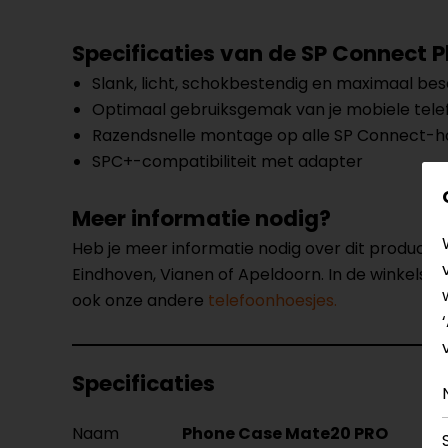
Specificaties van de SP Connect 
Slank, licht, schokbestendig en maximaal b
Optimaal gebruiksgemak van je mobiele tele
Razendsnelle montage op alle SP Connect-h
SPC+-compatibiliteit met adapter
Meer informatie nodig?
Heb je meer informatie nodig over dit product
Eindhoven, Vianen of Apeldoorn. In de winkels 
ook onze andere
telefoonhoesjes.
Specificaties
Naam
Phone Case Mate20 PRO