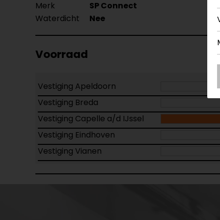
Merk
SP Connect
Waterdicht
Nee
Voorraad
Vestiging Apeldoorn
Vestiging Breda
Vestiging Capelle a/d IJssel
Vestiging Eindhoven
Vestiging Vianen