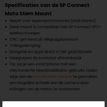
Specificaties van de SP Connect
Moto Stem Mount
Mount voor supersportmotoren (stub sturen)
Deze mount is compatibel met SP Connect SPC+
telefoonhoesjes
CNC-gefreesd uit vliegtuigaluminium
Trillingsdemping
Navigatie en apps direct in het gezichtsveld
Inbegrepen: 6x kunststof afstandsstuk
Tip: Als je een smartphone met een
mechanische beeldstabilisator gebruikt, raden
wij je aan de
Anti Vibration Module
te gebruiken
om mogelijke schade aan de camera door
trillingen van de motor te voorkomen