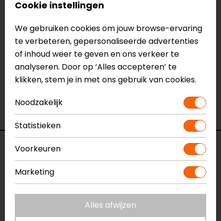
Meer informatie nodig?
Cookie instellingen
Heb je meer informatie nodig over dit product?
We gebruiken cookies om jouw browse-ervaring
Neem dan
contact
met ons op of kom langs in één
te verbeteren, gepersonaliseerde advertenties
van
onze winkels
in Breda, Capelle aan den IJssel,
of inhoud weer te geven en ons verkeer te
Eindhoven, Vianen of Apeldoorn. In de winkels kun je
analyseren. Door op ‘Alles accepteren’ te
het product bekijken & passen en staan onze
klikken, stem je in met ons gebruik van cookies.
verkoopmedewerkers voor je klaar met advies.
Bekijk ook onze andere
telefoonhouder
Noodzakelijk
bevestigingen.
Statistieken
Specificaties
Voorkeuren
Marketing
Naam
Moto Stem Mount
Model
53214
Merk
SP Connect
Alles afwijzen
Kleur
Zwart