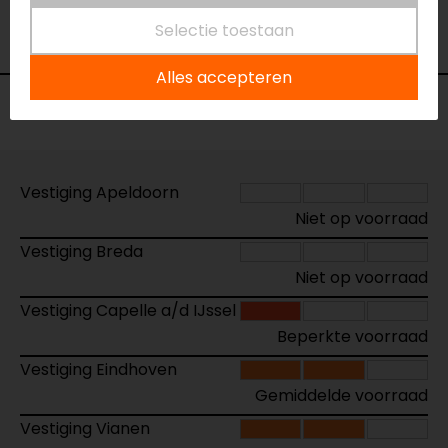
Merk
SP Connect
Selectie toestaan
Kleur
Zwart
Alles accepteren
Voorraad
Vestiging Apeldoorn
Niet op voorraad
Vestiging Breda
Niet op voorraad
Vestiging Capelle a/d IJssel
Beperkte voorraad
Vestiging Eindhoven
Gemiddelde voorraad
Vestiging Vianen