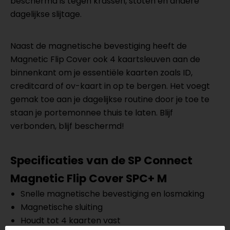
beschermd is tegen krassen, stoten en andere
dagelijkse slijtage.
Naast de magnetische bevestiging heeft de
Magnetic Flip Cover ook 4 kaartsleuven aan de
binnenkant om je essentiële kaarten zoals ID,
creditcard of ov-kaart in op te bergen. Het voegt
gemak toe aan je dagelijkse routine door je toe te
staan je portemonnee thuis te laten. Blijf
verbonden, blijf beschermd!
Specificaties van de SP Connect
Magnetic Flip Cover SPC+ M
Snelle magnetische bevestiging en losmaking
Magnetische sluiting
Houdt tot 4 kaarten vast