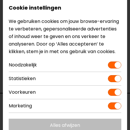
Geïntegreerde RFID-blokkering
Cookie instellingen
Maat M voor telefoons tot 6,1 inch
We gebruiken cookies om jouw browse-ervaring
Meer informatie nodig?
te verbeteren, gepersonaliseerde advertenties
Heb je meer informatie nodig over dit product?
of inhoud weer te geven en ons verkeer te
Neem dan
contact
met ons op of kom langs in één
analyseren. Door op ‘Alles accepteren’ te
van
onze winkels
in Breda, Capelle aan den IJssel,
klikken, stem je in met ons gebruik van cookies.
Eindhoven, Vianen of Apeldoorn. In de winkels kun je
Noodzakelijk
het product bekijken & passen en staan onze
verkoopmedewerkers voor je klaar met advies.
Statistieken
Bekijk ook onze andere
telefoon accessoires.
Voorkeuren
Specificaties
Marketing
Naam
Magnetic Flip Cover SPC+ M
Alles afwijzen
Model
52842