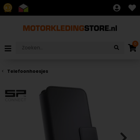
8.7
0
Telefoonhoesjes