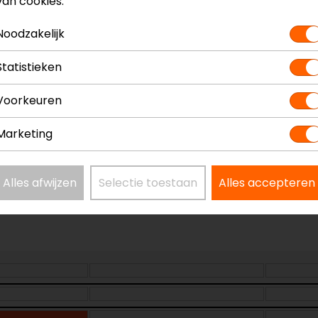
van cookies.
? Neem dan
contact
met ons op of kom langs in één van
o
Noodzakelijk
kun je het product bekijken & passen en staan onze verko
Statistieken
Voorkeuren
Marketing
Model
110288
Kleur
Chroo
Alles afwijzen
Selectie toestaan
Alles accepteren