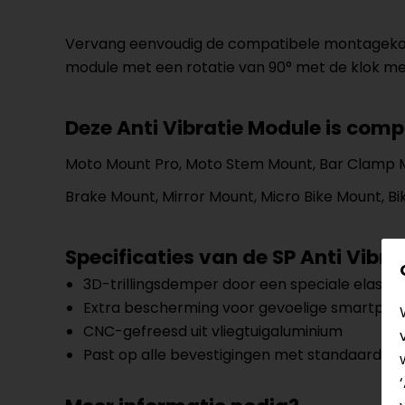
Vervang eenvoudig de compatibele montagekop 
module met een rotatie van 90° met de klok mee.
Deze Anti Vibratie Module is com
Moto Mount Pro, Moto Stem Mount, Bar Clamp M
Brake Mount, Mirror Mount, Micro Bike Mount,
Specificaties van de SP Anti Vibra
3D-trillingsdemper door een speciale elasto
Extra bescherming voor gevoelige smartph
CNC-gefreesd uit vliegtuigaluminium
Past op alle bevestigingen met standaard 