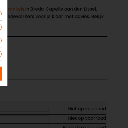
nze winkels
in Breda, Capelle aan den IJssel,
opmedewerkers voor je klaar met advies. Bekijk
481
m
Niet op voorraad
Niet op voorraad
Beperkte voorraad