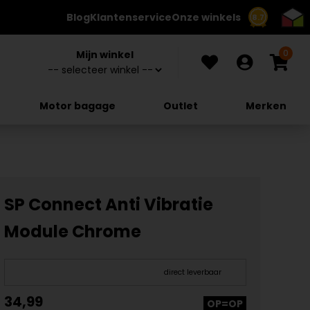
Blog
Klantenservice
Onze winkels
8.7
0
Mijn winkel
Motor bagage
Outlet
Merken
SP Connect Anti Vibratie
Module Chrome
direct leverbaar
34,99
OP=OP