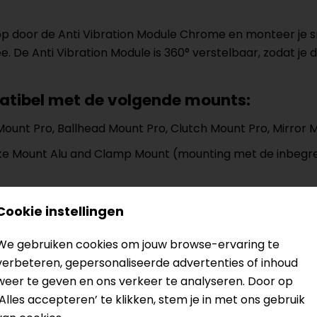
door de Anti Vibration Module Chrome en monteer je s
 De Anti Vibration Module is 360° verstelbaar, zodat je 
patibel met de volgende mounts:
ount Pro, Ballhead Mount Pro, Clutch Mount Pro, Mirror
 Bike Mount Alu and Clamp Mount (mounting met de inbeg
tie Module
Cookie instellingen
meer inlay
one-onderdelen
We gebruiken cookies om jouw browse-ervaring te
verbeteren, gepersonaliseerde advertenties of inhoud
dempingskop
weer te geven en ons verkeer te analyseren. Door op
‘Alles accepteren’ te klikken, stem je in met ons gebruik