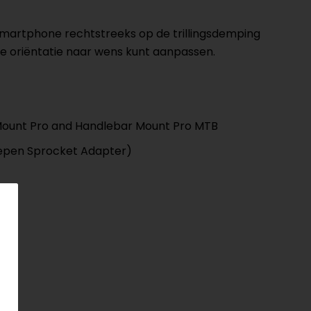
martphone rechtstreeks op de trillingsdemping
de oriëntatie naar wens kunt aanpassen.
 Mount Pro and Handlebar Mount Pro MTB
repen Sprocket Adapter)