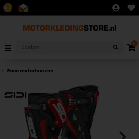
8.7
0
Race motorlaarzen