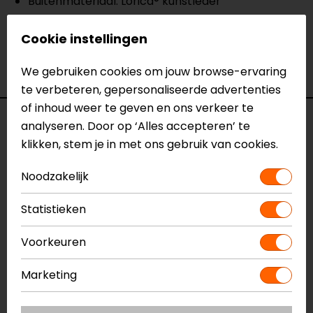
Buitenmateriaal: Lorica® kunstleder
Air Teflon Meshvoering
Vervangbare teensliders
Cookie instellingen
Vervangbare protector op scheenbeen
We gebruiken cookies om jouw browse-ervaring
Ritssluiting
te verbeteren, gepersonaliseerde advertenties
of inhoud weer te geven en ons verkeer te
Specificaties
analyseren. Door op ‘Alles accepteren’ te
klikken, stem je in met ons gebruik van cookies.
Naam
ST Motorlaarzen
Noodzakelijk
Model
52425
Merk
SIDI
Statistieken
Kleur
Zwart-Rood
Hoofdsluiting
Snelsluiting, Rits
Voorkeuren
Materiaal
Synthetisch leer
Rijstijl
Sportief, Race
Marketing
Schachthoogte
Hoog
Seizoen
Zomer, Mid-season