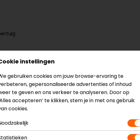
ertuig
Cookie instellingen
We gebruiken cookies om jouw browse-ervaring te
verbeteren, gepersonaliseerde advertenties of inhoud
weer te geven en ons verkeer te analyseren. Door op
‘Alles accepteren’ te klikken, stem je in met ons gebruik
en
Model
5
van cookies.
Kleur
Z
Materiaal
S
Noodzakelijk
Schachthoogte
H
Waterdicht
N
Statistieken