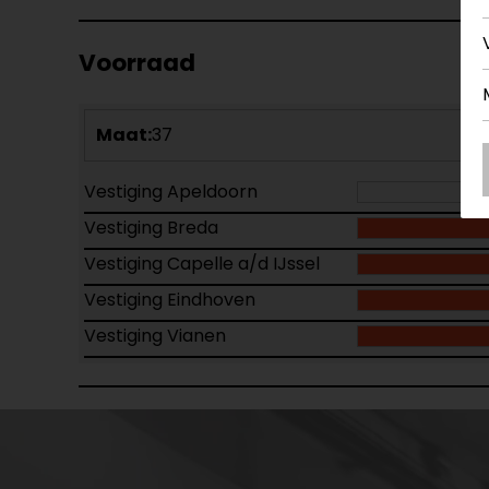
Voorraad
Maat:
37
Vestiging Apeldoorn
Vestiging Breda
Vestiging Capelle a/d IJssel
Vestiging Eindhoven
Vestiging Vianen