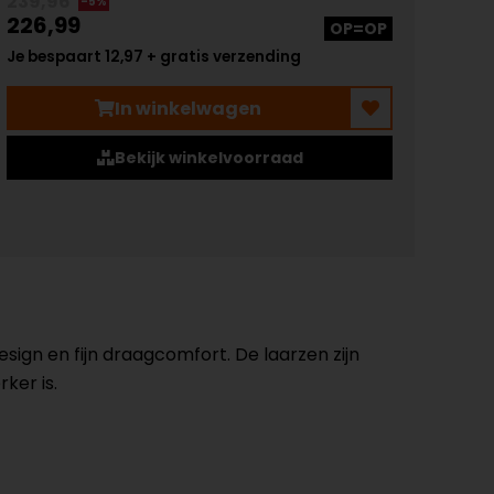
239,96
-5%
226,99
OP=OP
Je bespaart 12,97 + gratis verzending
In winkelwagen
Bekijk winkelvoorraad
ign en fijn draagcomfort. De laarzen zijn
ker is.