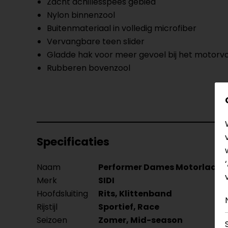
Zacht achillesspees gebied
Nylon binnenzool
Buitenmateriaal in volledig microfiber
Vervangbare teen slider
Gladde hak voor meer gevoel bij het motorvo
Rubberen bovenzool
Specificaties
Naam
Performer Dames Motorlaarz
Merk
SIDI
Hoofdsluiting
Rits, Klittenband
Rijstijl
Sportief, Race
Seizoen
Zomer, Mid-season