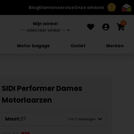
Blog
Klantenservice
Onze winkels
8.7
0
Mijn winkel
Motor bagage
Outlet
Merken
SIDI Performer Dames
Motorlaarzen
Maat:
37
1 tot 2 werkdagen