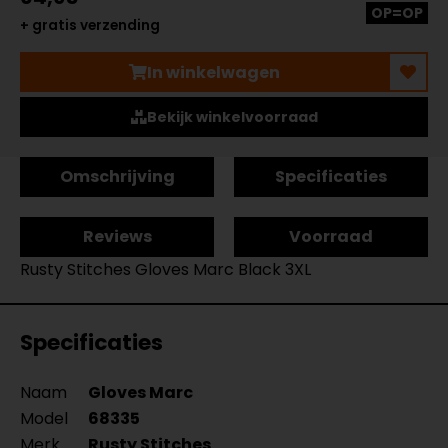
OP=OP
+ gratis verzending
In winkelwagen
Bekijk winkelvoorraad
Omschrijving
Specificaties
Reviews
Voorraad
Rusty Stitches Gloves Marc Black 3XL
Specificaties
Naam
Gloves Marc
Model
68335
Merk
Rusty Stitches