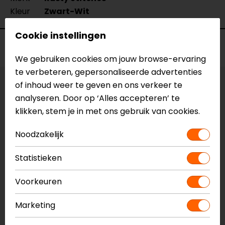
Kleur
Zwart-Wit
Cookie instellingen
Voorraad
We gebruiken cookies om jouw browse-ervaring
te verbeteren, gepersonaliseerde advertenties
of inhoud weer te geven en ons verkeer te
Kleur:
Zwart-Wit
analyseren. Door op ‘Alles accepteren’ te
klikken, stem je in met ons gebruik van cookies.
Maat:
3XL
Noodzakelijk
Vestiging Apeldoorn
Niet op voorraad
Statistieken
Vestiging Breda
Voorkeuren
Niet op voorraad
Vestiging Capelle a/d IJssel
Marketing
Beperkte voorraad