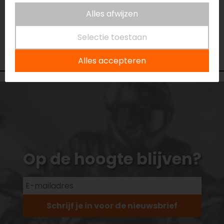
Vestiging Eindhoven
Alles afwijzen
Niet op voorraad
Vestiging Vianen
Selectie toestaan
Niet op voorraad
Alles accepteren
Op de hoogte blijven?
Schrijf je in voor de nieuwsbrief