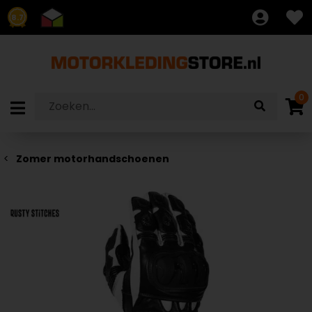
8.7
0
Zomer motorhandschoenen