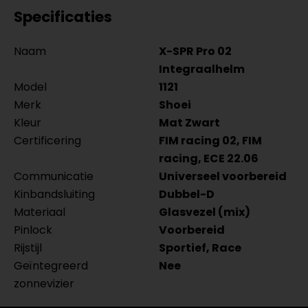
Specificaties
Naam
X-SPR Pro 02
Integraalhelm
Model
1121
Merk
Shoei
Kleur
Mat Zwart
Certificering
FIM racing 02, FIM
racing, ECE 22.06
Communicatie
Universeel voorbereid
Kinbandsluiting
Dubbel-D
Materiaal
Glasvezel (mix)
Pinlock
Voorbereid
Rijstijl
Sportief, Race
Geïntegreerd
Nee
zonnevizier