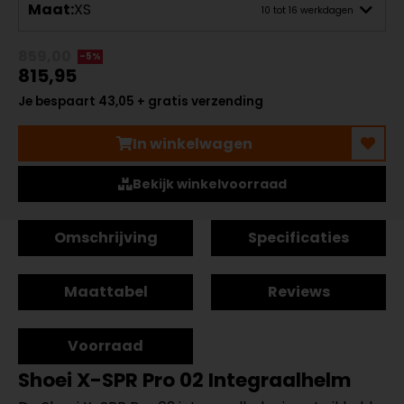
Maat:
XS
10 tot 16 werkdagen
859,00
-5%
815,95
Je bespaart 43,05 + gratis verzending
In winkelwagen
Bekijk winkelvoorraad
Omschrijving
Specificaties
Maattabel
Reviews
Voorraad
Shoei X-SPR Pro 02 Integraalhelm