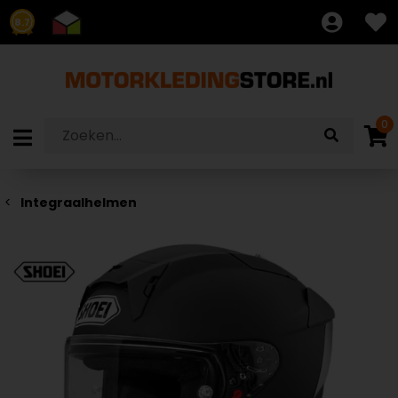
8.7
0
Integraalhelmen