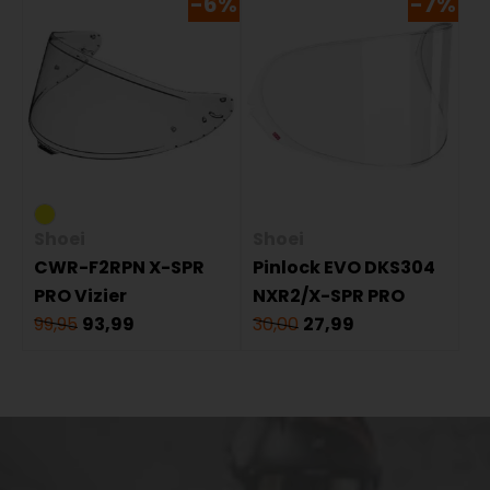
-6%
-7%
Shoei
Shoei
CWR-F2RPN X-SPR
Pinlock EVO DKS304
PRO Vizier
NXR2/X-SPR PRO
99,95
93,99
30,00
27,99