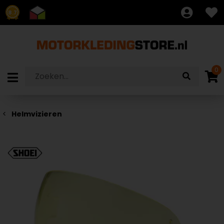
8.7
0
Helmvizieren