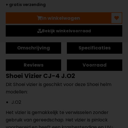
+ gratis verzending
In winkelwagen
Bekijk winkelvoorraad
Omschrijving
Specificaties
Reviews
Voorraad
Shoei Vizier CJ-4 J.O2
Dit Shoei vizier is geschikt voor deze Shoei helm
modellen:
J.O2
Het vizier is gemakkelijk te verwisselen zonder
gebruik van gereedschap. Het vizier is pinlock
voorbereid en heeft een krasbestendige en UV-