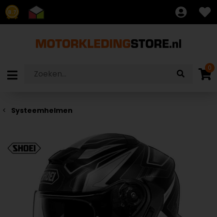
8.7
0
Systeemhelmen