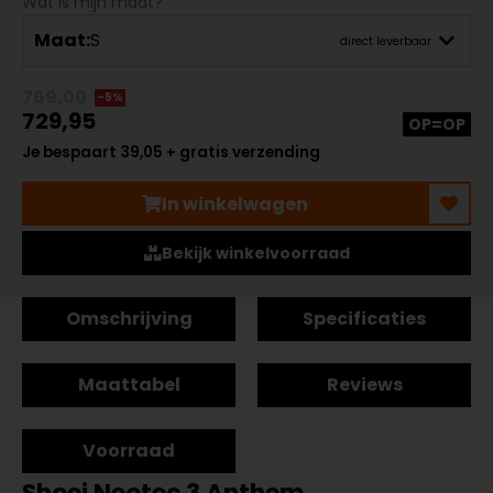
Wat is mijn maat?
Maat:
S
direct leverbaar
769,00
-5%
729,95
OP=OP
Je bespaart 39,05 + gratis verzending
In winkelwagen
Bekijk winkelvoorraad
Omschrijving
Specificaties
Maattabel
Reviews
Voorraad
Shoei Neotec 3 Anthem