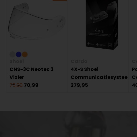
Shoei
Cardo
C
CNS-3C Neotec 3
4X-S Shoei
P
Vizier
Communicatiesysteem
C
75,00
70,99
279,95
4