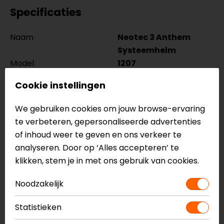
Specificaties
Naam
Neotec 3 Anthem
Systeemhelm
Model
1207
Merk
Shoei
Cookie instellingen
Kleur
Zwart-Antraciet-Wit
Certificering
ECE 22.06
We gebruiken cookies om jouw browse-ervaring
Communicatie
Universeel voorbereid,
te verbeteren, gepersonaliseerde advertenties
Geintegreerd
of inhoud weer te geven en ons verkeer te
voorbereid
analyseren. Door op ‘Alles accepteren’ te
Kinbandsluiting
Ratelsluiting
klikken, stem je in met ons gebruik van cookies.
Materiaal
Glasvezel (mix)
Pinlock
Inbegrepen
Noodzakelijk
Rijstijl
Touring, Adventure
Geïntegreerd
Ja
Statistieken
zonnevizier