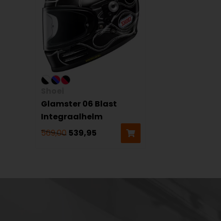
Shoei
Glamster 06 Blast
Integraalhelm
569,00
539,95