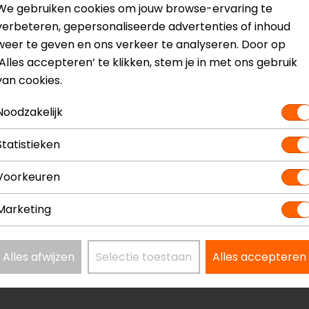
We gebruiken cookies om jouw browse-ervaring te
verbeteren, gepersonaliseerde advertenties of inhoud
weer te geven en ons verkeer te analyseren. Door op
? Neem dan
contact
met ons op of kom langs in één van
o
‘Alles accepteren’ te klikken, stem je in met ons gebruik
kun je het product bekijken & passen en staan onze verko
van cookies.
Noodzakelijk
tijd beschikbaar. Afbeeldingen zijn ter indicatie van de k
Statistieken
Voorkeuren
Marketing
Model
1738-stand
Alles afwijzen
Selectie toestaan
Alles accepteren
Kleur
Transparan