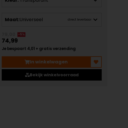
Kleur:
Transparant
Maat:
Universeel
direct leverbaar
79,00
-5%
74,99
Je bespaart 4,01 + gratis verzending
In winkelwagen
Bekijk winkelvoorraad