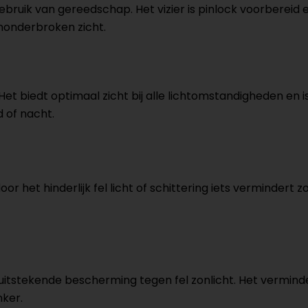
 gebruik van gereedschap. Het vizier is pinlock voorberei
nonderbroken zicht.
 Het biedt optimaal zicht bij alle lichtomstandigheden en i
d of nacht.
oor het hinderlijk fel licht of schittering iets vermindert
dt uitstekende bescherming tegen fel zonlicht. Het vermin
nker.