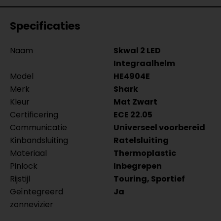
Specificaties
Naam
Skwal 2 LED
Integraalhelm
Model
HE4904E
Merk
Shark
Kleur
Mat Zwart
Certificering
ECE 22.05
Communicatie
Universeel voorbereid
Kinbandsluiting
Ratelsluiting
Materiaal
Thermoplastic
Pinlock
Inbegrepen
Rijstijl
Touring, Sportief
Geïntegreerd
Ja
zonnevizier