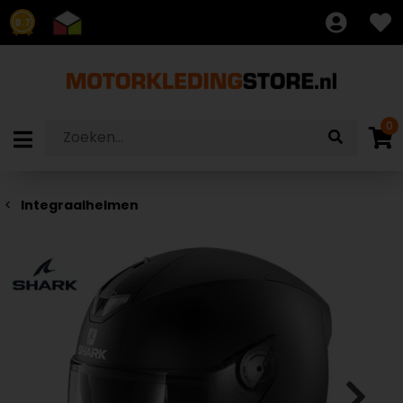
8.7
0
Integraalhelmen