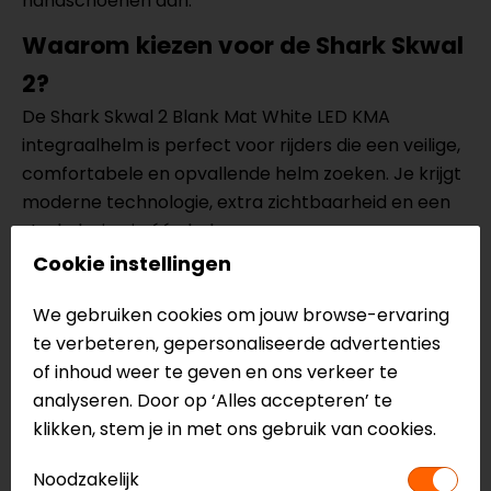
handschoenen aan.
Waarom kiezen voor de Shark Skwal
2?
De Shark Skwal 2 Blank Mat White LED KMA
integraalhelm is perfect voor rijders die een veilige,
comfortabele en opvallende helm zoeken. Je krijgt
moderne technologie, extra zichtbaarheid en een
strak design in één helm.
Cookie instellingen
Een ideale keuze voor dagelijks gebruik met nét dat
beetje extra veiligheid.
We gebruiken cookies om jouw browse-ervaring
Specificaties van de Shark Skwal 2
te verbeteren, gepersonaliseerde advertenties
of inhoud weer te geven en ons verkeer te
LED Integraalhelm
analyseren. Door op ‘Alles accepteren’ te
Integraalhelm
klikken, stem je in met ons gebruik van cookies.
Thermoplastische buitenschaal
Gewicht ca. 1490 gram
Noodzakelijk