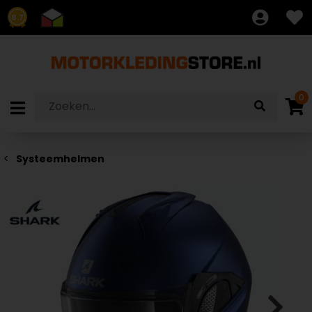
8.7
0
Systeemhelmen