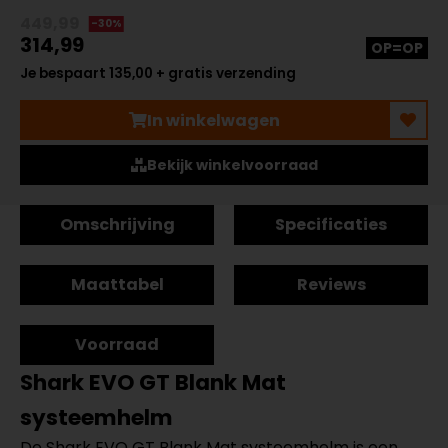
449,99
-30%
314,99
OP=OP
Je bespaart 135,00 + gratis verzending
In winkelwagen
Bekijk winkelvoorraad
Omschrijving
Specificaties
Maattabel
Reviews
Voorraad
Shark EVO GT Blank Mat
systeemhelm
De Shark EVO GT Blank Mat systeemhelm is een