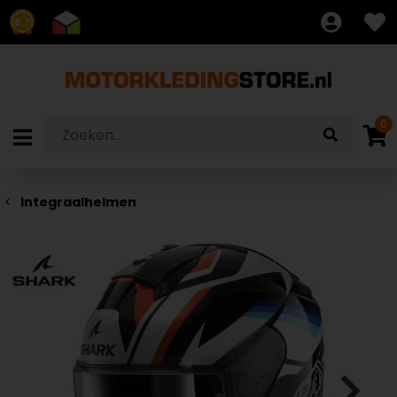
8.7
0
Integraalhelmen