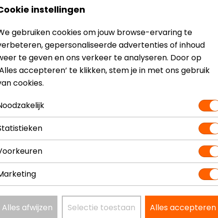
Communicatie
Univers
Cookie instellingen
Materiaal
Thermo
Geïntegreerd zonnevizier
Ja
We gebruiken cookies om jouw browse-ervaring te
verbeteren, gepersonaliseerde advertenties of inhoud
weer te geven en ons verkeer te analyseren. Door op
‘Alles accepteren’ te klikken, stem je in met ons gebruik
van cookies.
Noodzakelijk
Statistieken
Voorkeuren
Marketing
Alles afwijzen
Selectie toestaan
Alles accepteren