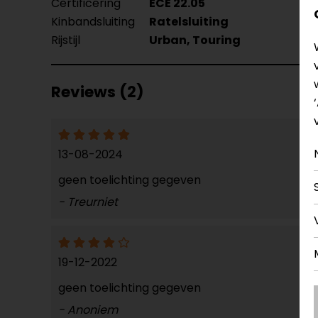
Certificering
ECE 22.05
Kinbandsluiting
Ratelsluiting
Rijstijl
Urban, Touring
Reviews (2)
13-08-2024
geen toelichting gegeven
- Treurniet
19-12-2022
geen toelichting gegeven
- Anoniem