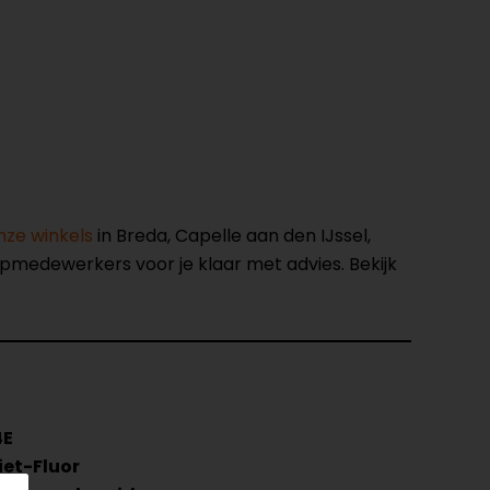
nze winkels
in Breda, Capelle aan den IJssel,
opmedewerkers voor je klaar met advies. Bekijk
4E
iet-Fluor