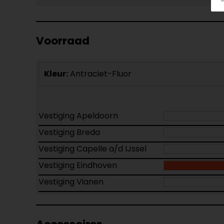
Voorraad
Kleur:
Antraciet-Fluor
Vestiging Apeldoorn
Vestiging Breda
Vestiging Capelle a/d IJssel
Vestiging Eindhoven
Vestiging Vianen