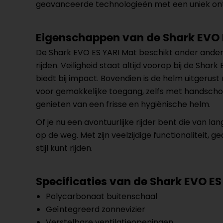
geavanceerde technologieën met een uniek ontw
Eigenschappen van de Shark EVO 
De Shark EVO ES YARI Mat beschikt onder andere
rijden. Veiligheid staat altijd voorop bij de S
biedt bij impact. Bovendien is de helm uitger
voor gemakkelijke toegang, zelfs met handscho
genieten van een frisse en hygiënische helm.
Of je nu een avontuurlijke rijder bent die van l
op de weg. Met zijn veelzijdige functionaliteit
stijl kunt rijden.
Specificaties van de Shark EVO ES
Polycarbonaat buitenschaal
Geïntegreerd zonnevizier
Verstelbare ventilatieopeningen