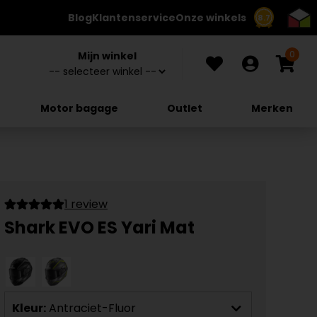
Blog
Klantenservice
Onze winkels
8.7
0
Mijn winkel
Motor bagage
Outlet
Merken
1 review
Shark EVO ES Yari Mat
Kleur:
Antraciet-Fluor