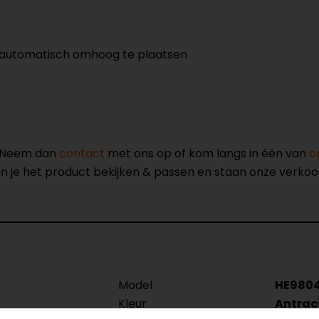
 automatisch omhoog te plaatsen
? Neem dan
contact
met ons op of kom langs in één van
o
kun je het product bekijken & passen en staan onze verko
Model
HE980
Kleur
Antrac