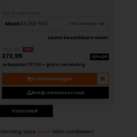
Wat is mijn maat?
Maat:
XS (53-54)
1 tot 2 werkdagen
Laatst beschikbare maat!
389,99
-30%
272,99
OP=OP
Je bespaart 117,00 + gratis verzending
In winkelwagen
Bekijk winkelvoorraad
Voorraad
escherming. Deze
Shark
helm combineert