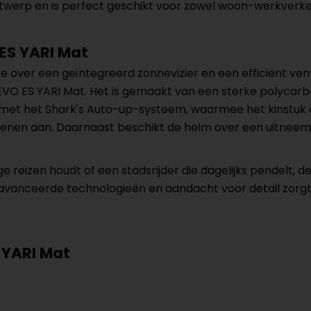
erp en is perfect geschikt voor zowel woon-werkverkeer 
ES YARI Mat
 over een geïntegreerd zonnevizier en een efficiënt vent
hark EVO ES YARI Mat. Het is gemaakt van een sterke polyc
ust met het Shark's Auto-up-systeem, waarmee het kinst
enen aan. Daarnaast beschikt de helm over een uitneemba
ange reizen houdt of een stadsrijder die dagelijks pendelt,
, geavanceerde technologieën en aandacht voor detail zor
 YARI Mat