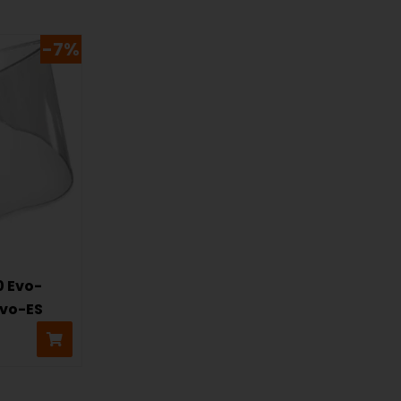
-7%
0 Evo-
vo-ES