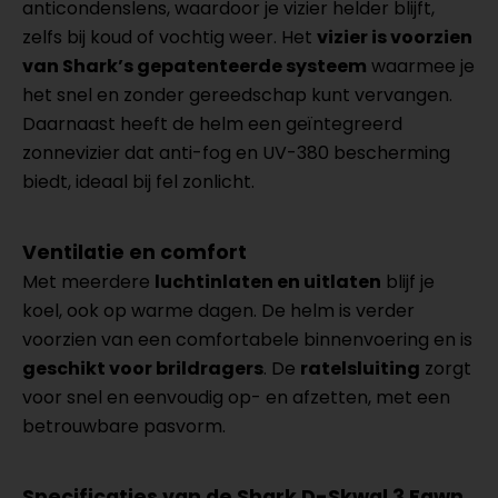
anticondenslens, waardoor je vizier helder blijft,
zelfs bij koud of vochtig weer. Het
vizier is voorzien
van Shark’s gepatenteerde systeem
waarmee je
het snel en zonder gereedschap kunt vervangen.
Daarnaast heeft de helm een geïntegreerd
zonnevizier dat anti-fog en UV-380 bescherming
biedt, ideaal bij fel zonlicht.
Ventilatie en comfort
Met meerdere
luchtinlaten en uitlaten
blijf je
koel, ook op warme dagen. De helm is verder
voorzien van een comfortabele binnenvoering en is
geschikt voor brildragers
. De
ratelsluiting
zorgt
voor snel en eenvoudig op- en afzetten, met een
betrouwbare pasvorm.
Specificaties van de Shark D-Skwal 3 Fawn