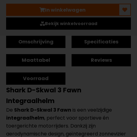
In winkelwagen
Bekijk winkelvoorraad
Omschrijving
Specificaties
Maattabel
Reviews
Voorraad
Shark D-Skwal 3 Fawn
Integraalhelm
De
Shark D-Skwal 3 Fawn
is een veelzijdige
integraalhelm
, perfect voor sportieve én
toergerichte motorrijders. Dankzij zijn
aerodynamische design, geïntegreerd zonnevizier