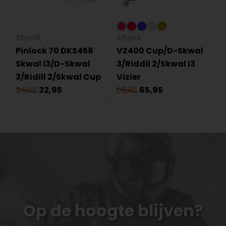
Shark
Shark
Pinlock 70 DKS458
VZ400 Cup/D-Skwal
Skwal i3/D-Skwal
3/Riddil 2/Skwal i3
3/Ridill 2/Skwal Cup
Vizier
34,95
32,95
69,95
65,95
Op de hoogte blijven?