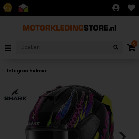
8.7
0
Integraalhelmen