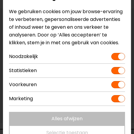
We gebruiken cookies om jouw browse-ervaring
te verbeteren, gepersonaliseerde advertenties
Maat:
Universeel
of inhoud weer te geven en ons verkeer te
analyseren. Door op ‘Alles accepteren’ te
Vestiging Apeldoorn
klikken, stem je in met ons gebruik van cookies.
Beperkte voorraad
Vestiging Breda
Noodzakelijk
Beperkte voorraad
Statistieken
Vestiging Capelle a/d IJssel
Niet op voorraad
Voorkeuren
Vestiging Eindhoven
Gemiddelde voorraad
Marketing
Vestiging Vianen
Ruime voorraad
Alles afwijzen
Selectie toestaan