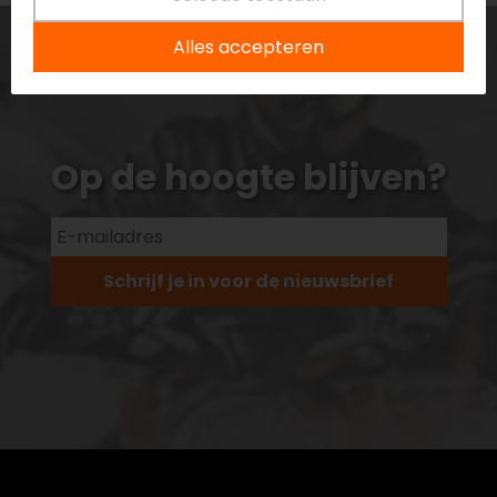
Alles accepteren
Op de hoogte blijven?
Schrijf je in voor de nieuwsbrief