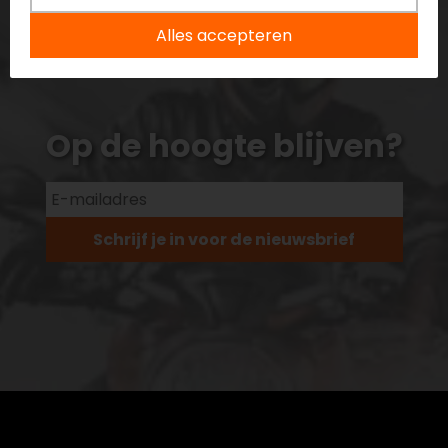
Alles accepteren
Op de hoogte blijven?
Schrijf je in voor de nieuwsbrief