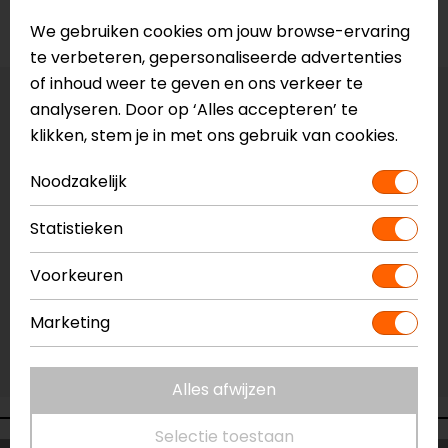
Voorraad
We gebruiken cookies om jouw browse-ervaring
te verbeteren, gepersonaliseerde advertenties
of inhoud weer te geven en ons verkeer te
Vestiging Apeldoorn
analyseren. Door op ‘Alles accepteren’ te
klikken, stem je in met ons gebruik van cookies.
Niet op voorraad
Vestiging Breda
Noodzakelijk
Niet op voorraad
Vestiging Capelle a/d IJssel
Statistieken
Niet op voorraad
Voorkeuren
Vestiging Eindhoven
Niet op voorraad
Marketing
Vestiging Vianen
Niet op voorraad
Alles afwijzen
Selectie toestaan