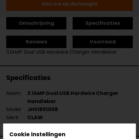
Hou me op de hoogte
Omschrijving
Specificaties
Reviews
Voorraad
3.1AMP Dual USB Hardwire Charger Handlebar
Specificaties
Naam
3.1AMP Dual USB Hardwire Charger
Handlebar
Model
JHS1801008
Merk
CLAW
Kleur
N.v.t.
Cookie instellingen