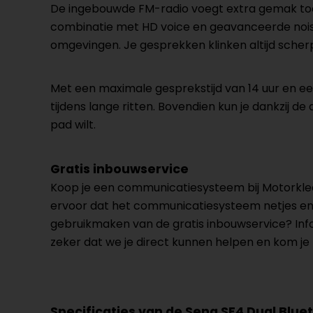
De ingebouwde FM-radio voegt extra gemak toe aa
combinatie met HD voice en geavanceerde noise 
omgevingen. Je gesprekken klinken altijd scherp e
Met een maximale gesprekstijd van 14 uur en een
tijdens lange ritten. Bovendien kun je dankzij d
pad wilt.
Gratis inbouwservice
Koop je een communicatiesysteem bij Motorkled
ervoor dat het communicatiesysteem netjes en co
gebruikmaken van de gratis inbouwservice? Inf
zeker dat we je direct kunnen helpen en kom je 
Specificaties van de Sena SF4 Dual Blue