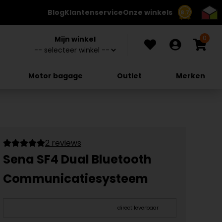
Blog
Klantenservice
Onze winkels
8.7
0
Mijn winkel
Motor bagage
Outlet
Merken
2 reviews
Sena SF4 Dual Bluetooth
Communicatiesysteem
direct leverbaar