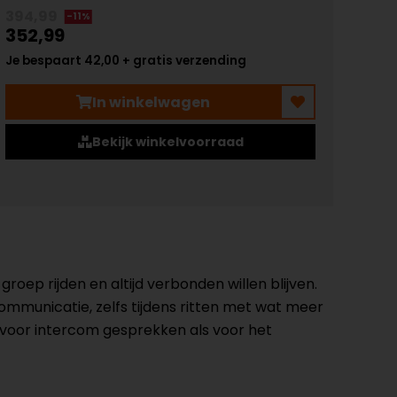
394,99
-11%
352,99
Je bespaart 42,00 + gratis verzending
In winkelwagen
Bekijk winkelvoorraad
oep rijden en altijd verbonden willen blijven.
ommunicatie, zelfs tijdens ritten met wat meer
el voor intercom gesprekken als voor het