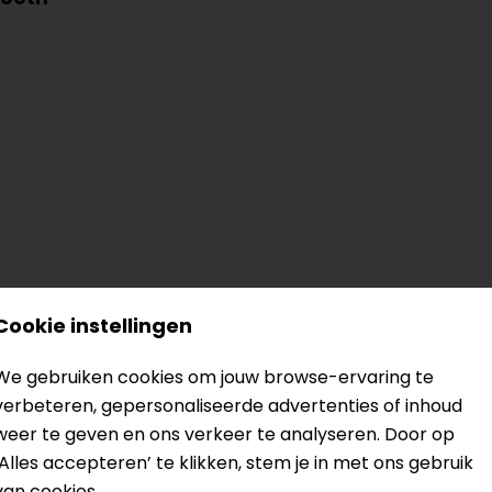
Cookie instellingen
We gebruiken cookies om jouw browse-ervaring te
k
verbeteren, gepersonaliseerde advertenties of inhoud
weer te geven en ons verkeer te analyseren. Door op
‘Alles accepteren’ te klikken, stem je in met ons gebruik
? Neem dan
contact
met ons op of kom langs in één van
o
van cookies.