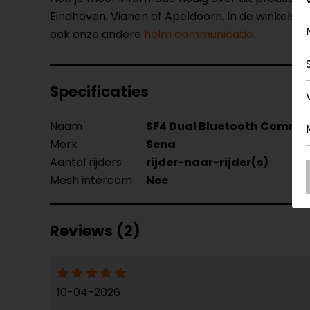
Eindhoven, Vianen of Apeldoorn. In de winkels 
ook onze andere
helm communicatie.
Specificaties
Naam
SF4 Dual Bluetooth Commu
Merk
Sena
Aantal rijders
rijder-naar-rijder(s)
Mesh intercom
Nee
Reviews (2)
10-04-2026