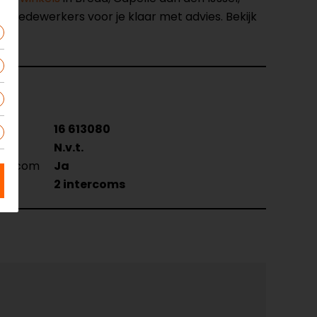
opmedewerkers voor je klaar met advies. Bekijk
16 613080
N.v.t.
ntercom
Ja
ud
2 intercoms