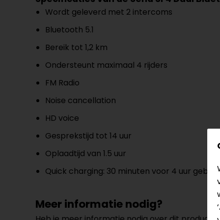
Wordt geleverd met 2 intercoms
Bluetooth 5.1
Bereik tot 1,2 km
Ondersteunt maximaal 4 rijders
FM Radio
Noise cancellation
HD voice
Gesprekstijd tot 14 uur
Oplaadtijd van 1.5 uur
Quick charging: 30 minuten voor 4 uur gebrui
Meer informatie nodig?
Heb je meer informatie nodig over dit product