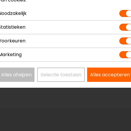
kun je het product bekijken & passen en staan onze verko
Noodzakelijk
Statistieken
Voorkeuren
nicatiesysteem
Model
Marketing
Kleur
Bluetooth i
Alles afwijzen
Selectie toestaan
Alles accepteren
Pakketinho