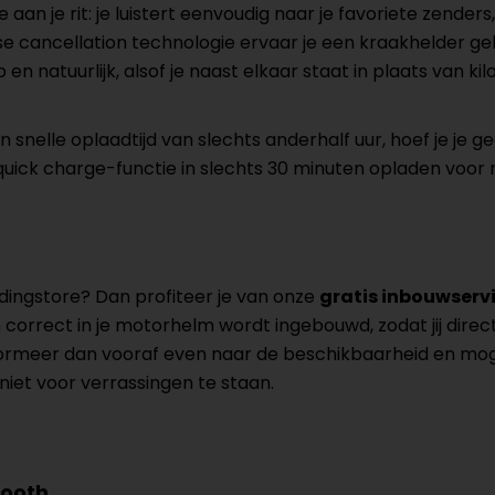
n je rit: je luistert eenvoudig naar je favoriete zenders
cancellation technologie ervaar je een kraakhelder gelui
n natuurlijk, alsof je naast elkaar staat in plaats van kil
 snelle oplaadtijd van slechts anderhalf uur, hoef je je 
e quick charge-functie in slechts 30 minuten opladen voor n
ingstore? Dan profiteer je van onze
gratis inbouwserv
rrect in je motorhelm wordt ingebouwd, zodat jij direct 
ormeer dan vooraf even naar de beschikbaarheid en mog
niet voor verrassingen te staan.
tooth