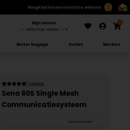
Blog
Klantenservice
Onze winkels
8.7
0
Mijn winkel
Motor bagage
Outlet
Merken
1 review
Sena 60S Single Mesh
Communicatiesysteem
direct leverbaar