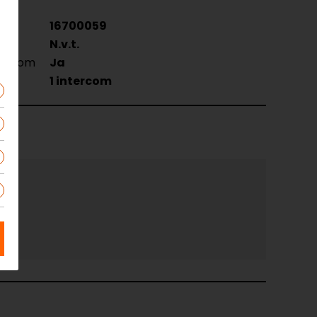
16700059
N.v.t.
tercom
Ja
d
1 intercom