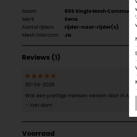
Naam
60S Single Mesh Communic
Merk
Sena
Aantal rijders
rijder-naar-rijder(s)
Mesh intercom
Ja
Reviews (1)
30-04-2026
Wat een prettige mensen werken daar in Ape
- Van dam
Voorraad