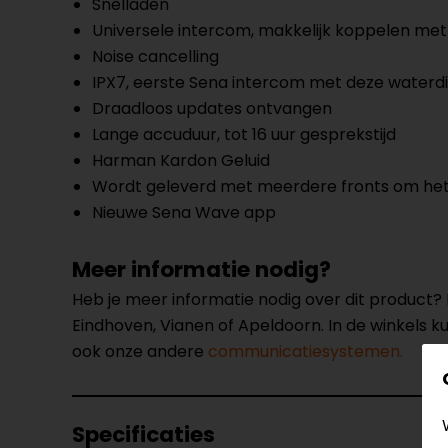
Snelladen
Universele intercom, makkelijk koppelen me
Noise cancelling
IPX7, eerste Sena intercom met deze waterdi
Draadloos updates ontvangen
Lange accuduur, tot 16 uur gesprekstijd
Harman Kardon Geluid
Wordt geleverd met meerdere fronts om het
Nieuwe Sena Wave app
Meer informatie nodig?
Heb je meer informatie nodig over dit product
Eindhoven, Vianen of Apeldoorn. In de winkels 
ook onze andere
communicatiesystemen.
Specificaties