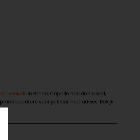
nze winkels
in Breda, Capelle aan den IJssel,
opmedewerkers voor je klaar met advies. Bekijk