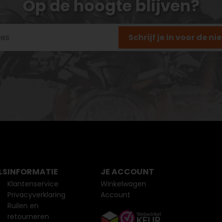
Op de hoogte blijven?
Schrijf je in voor de n
LS
INFORMATIE
JE ACCOUNT
Klantenservice
Winkelwagen
Privacyverklaring
Account
Ruilen en
retourneren