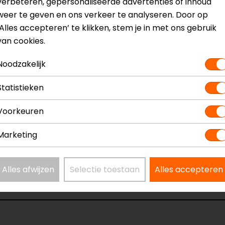
verbeteren, gepersonaliseerde advertenties of inhoud
weer te geven en ons verkeer te analyseren. Door op
atiesysteem
Model
‘Alles accepteren’ te klikken, stem je in met ons gebruik
Kleur
van cookies.
Bluetooth in
Pakketinhou
Noodzakelijk
Statistieken
Voorkeuren
Marketing
ldoorn
Alles afwijzen
Selectie toestaan
Alles accepteren