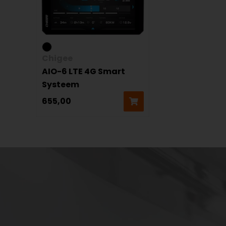
Chigee
AIO-6 LTE 4G Smart
Systeem
655,00