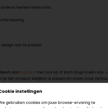
t andere merken intercoms
chte keuring
 design aan te passen
? Neem dan
contact
met ons op of kom langs in één van
o
kun je het product bekijken & passen en staan onze verko
Cookie instellingen
We gebruiken cookies om jouw browse-ervaring te