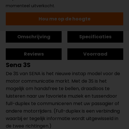
momenteel uitverkocht.
Hou me op de hoogte
Omschrijving
Specificaties
Reviews
Voorraad
Sena 3S
De 3S van SENA is het nieuwe instap model voor de
motor communicatie markt. Met de 3S is het
mogelijk om handsfree te bellen, draadloos te
luisteren naar uw favoriete muziek en tussendoor
full-duplex te communiceren met uw passagier of
andere motorrijders. (Full-duplex is een verbinding
waarbij er tegelijk informatie wordt uitgewisseld in
de twee richtingen.)