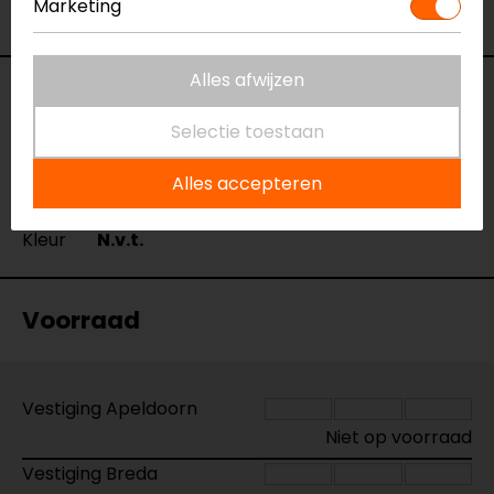
Marketing
* in open terrein
Alles afwijzen
Specificaties
Selectie toestaan
Naam
3S-WB Wired Boom Microphone kit
Model
16611331
Alles accepteren
Merk
Sena
Kleur
N.v.t.
Voorraad
Vestiging Apeldoorn
Niet op voorraad
Vestiging Breda