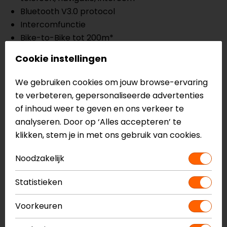
Bluetooth V3.0 protocol
Intercomfunctie
Bike-to-Bike tot 200m*
Conference telefoongesprekken met
Cookie instellingen
medepassagier
Stem gestuurde bediening
We gebruiken cookies om jouw browse-ervaring
Firmware updaten mogelijk
te verbeteren, gepersonaliseerde advertenties
Uitstekende geluidskwaliteit
of inhoud weer te geven en ons verkeer te
Stereo headset voor Bluetooth audio apparaten
analyseren. Door op ‘Alles accepteren’ te
als iPod/mp3 spelers
klikken, stem je in met ons gebruik van cookies.
Muziekbediening mogelijk (play, pause, nummer
vooruit/achteruit)
Noodzakelijk
Tot 12 uur spreektijd, 10 dagen stand-by
Statistieken
Het geluid van elk aangesloten apparaat is
individueel in te stellen
Voorkeuren
Elektronische ruisonderdrukking met windruis-
eliminatie