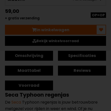
59,00
OP=OP
+ gratis verzending
In winkelwagen
Bekijk winkelvoorraad
Omschrijving
Specificaties
Maattabel
Reviews
Voorraad
Seca Typhoon regenjas
De
Seca
Typhoon regenjas is jouw betrouwbare
metgezel voor rijden in weer en wind. Of je nu