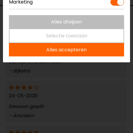
Marketing
Reviews (3)
Alles afwijzen
Selectie toestaan
29-06-2026
Alles accepteren
Zeker een aanrader, komt geen spatje regen of
zuchtje wind doorheen
- dijkstra
24-05-2026
Gewoon goed!!
- Anoniem