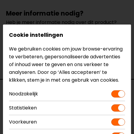
Meer informatie nodig?
Heb je meer informatie nodig over dit product?
Neem dan
contact
met ons op of kom langs in één
Cookie instellingen
van
onze winkels
in Breda, Capelle aan den IJssel,
Eindhoven, Vianen of Apeldoorn. In de winkels kun je
We gebruiken cookies om jouw browse-ervaring
het product bekijken & passen en staan onze
te verbeteren, gepersonaliseerde advertenties
verkoopmedewerkers voor je klaar met advies.
of inhoud weer te geven en ons verkeer te
Bekijk onze andere
regenjassen.
analyseren. Door op ‘Alles accepteren’ te
klikken, stem je in met ons gebruik van cookies.
Specificaties
Noodzakelijk
Naam
Typhoon Regenjas
Statistieken
Model
8TYJ24QQ-Standaard
Merk
SECA
Voorkeuren
Kleur
Fluor