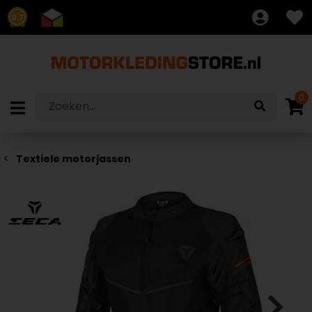
8.7
0
Textiele motorjassen