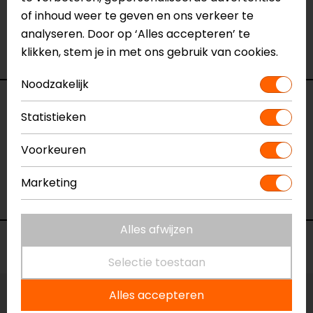
het product bekijken & passen en staan onze
of inhoud weer te geven en ons verkeer te
verkoopmedewerkers voor je klaar met advies.
analyseren. Door op ‘Alles accepteren’ te
Bekijk onze andere
onderhoudsmiddelen.
klikken, stem je in met ons gebruik van cookies.
Noodzakelijk
Specificaties
Statistieken
Naam
Funtional Wear Wash
Voorkeuren
Model
8SFW25500ML
Merk
SECA
Marketing
Kleur
N.v.t.
Alles afwijzen
Voorraad
Selectie toestaan
Alles accepteren
Vestiging Apeldoorn