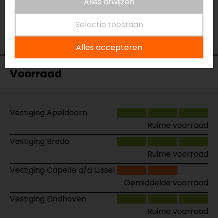
Naam
Functional Wear Protector
Alles afwijzen
Model
8SFI25200ML
Selectie toestaan
Merk
SECA
Kleur
N.v.t.
Alles accepteren
Voorraad
Vestiging Apeldoorn
Ruime voorraad
Vestiging Breda
Ruime voorraad
Vestiging Capelle a/d IJssel
Gemiddelde voorraad
Vestiging Eindhoven
Ruime voorraad