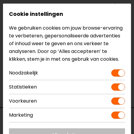
Laat het product vervolgens drogen. Binnen 48 uur
is de protector volledig werkzaam en biedt hij
Cookie instellingen
optimale bescherming.
We gebruiken cookies om jouw browse-ervaring
te verbeteren, gepersonaliseerde advertenties
Meer informatie nodig?
of inhoud weer te geven en ons verkeer te
Heb je meer informatie nodig over dit product?
analyseren. Door op ‘Alles accepteren’ te
Neem dan
contact
met ons op of kom langs in één
klikken, stem je in met ons gebruik van cookies.
van
onze winkels
in Breda, Capelle aan den IJssel,
Eindhoven, Vianen of Apeldoorn. In de winkels kun je
Noodzakelijk
het product bekijken & passen en staan onze
verkoopmedewerkers voor je klaar met advies.
Statistieken
Bekijk onze andere
onderhoudsmiddelen.
Voorkeuren
Marketing
Specificaties