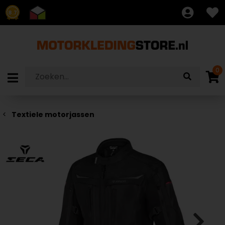
8.7
0
Textiele motorjassen