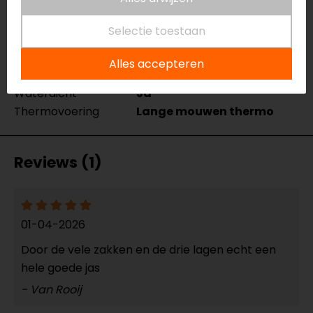
Membraan
Uitneembaar LTD
Rijstijl
Touring
Selectie toestaan
Seizoen
Zomer, Winter, Mid-
season, All-season
Alles accepteren
Ventilatie
Ventilatieritsen
Waterdicht
Ja
Thermovoering
Lange mouwen thermo
Reviews (1)
01-04-2026
Door de vele zakken en de drie lagen echt een
hele goede jas
- Van Rooij