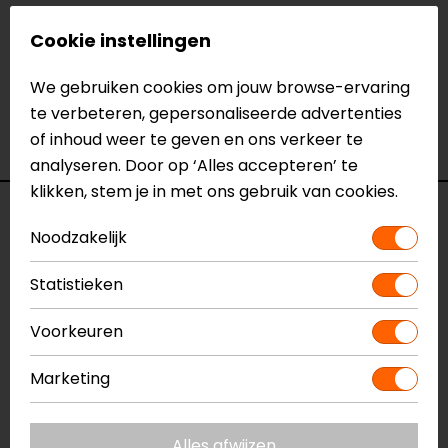
Neem dan
contact
met ons op of kom langs in één
Cookie instellingen
van
onze winkels
in Breda, Capelle aan den IJssel,
Eindhoven, Vianen of Apeldoorn. In de winkels kun je
We gebruiken cookies om jouw browse-ervaring
het product bekijken & passen en staan onze
te verbeteren, gepersonaliseerde advertenties
verkoopmedewerkers voor je klaar met advies.
of inhoud weer te geven en ons verkeer te
Bekijk onze andere
textiele motorjassen.
analyseren. Door op ‘Alles accepteren’ te
klikken, stem je in met ons gebruik van cookies.
Specificaties
Noodzakelijk
Naam
Discovery Motorjas
Statistieken
Model
2DSC24MQ
Merk
SECA
Voorkeuren
Kleur
Zwart
Aanritsbaar
Rits rondom
Marketing
Certificeringsklasse
AA
Materiaal
Textiel
Alles afwijzen