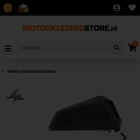
8.7
0
Helm communicatie