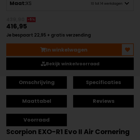
Maat:
XS
10 tot 14 werkdagen
439,90
-5%
416,95
Je bespaart 22,95 + gratis verzending
In winkelwagen
Bekijk winkelvoorraad
Omschrijving
Specificaties
Maattabel
Reviews
Voorraad
Scorpion EXO-R1 Evo II Air Cornering