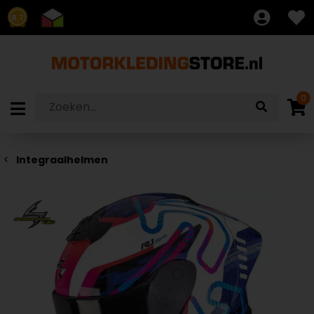
8.7
0
Integraalhelmen