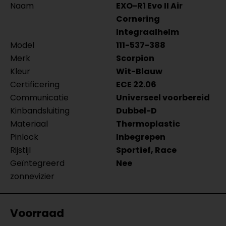
Naam
EXO-R1 Evo II Air
Cornering
Integraalhelm
Model
111-537-388
Merk
Scorpion
Kleur
Wit-Blauw
Certificering
ECE 22.06
Communicatie
Universeel voorbereid
Kinbandsluiting
Dubbel-D
Materiaal
Thermoplastic
Pinlock
Inbegrepen
Rijstijl
Sportief, Race
Geïntegreerd
Nee
zonnevizier
Voorraad