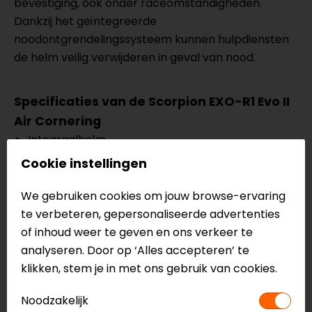
bevestiging, ook onder raceomstandigheden.
Dankzij het geïntegreerde
noodontgrendelingssysteem kunnen hulpdiensten
de helm veilig verwijderen in geval van nood.
Specificaties van de Scorpion EXO-R1 Evo II
Air Cornering
Integraalhelm
Sportief/Race
Cookie instellingen
Ultra TCT buitenschaal
AirFit systeem
We gebruiken cookies om jouw browse-ervaring
Aerodynamisch ontwerp
te verbeteren, gepersonaliseerde advertenties
KwikWick 3 binnenvoering
of inhoud weer te geven en ons verkeer te
Kwikfit wangkussens
analyseren. Door op ‘Alles accepteren’ te
Optisch klasse 1 vizier
klikken, stem je in met ons gebruik van cookies.
Ellip-tec II viziermechanisme
Noodzakelijk
Wordt geleverd met pinlock MaxVision