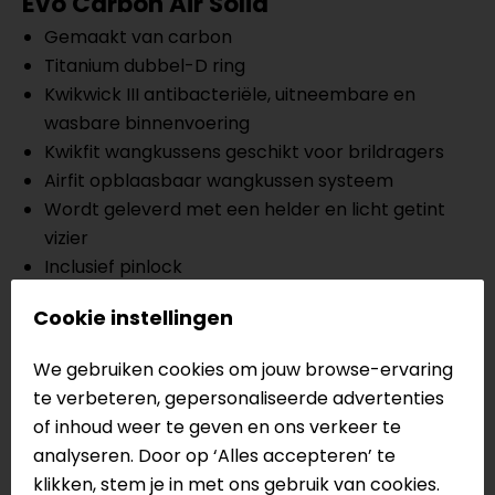
Evo Carbon Air Solid
Gemaakt van carbon
Titanium dubbel-D ring
Kwikwick III antibacteriële, uitneembare en
wasbare binnenvoering
Kwikfit wangkussens geschikt voor brildragers
Airfit opblaasbaar wangkussen systeem
Wordt geleverd met een helder en licht getint
vizier
Inclusief pinlock
ECE 22.06 keuring
Cookie instellingen
Meer informatie nodig?
We gebruiken cookies om jouw browse-ervaring
Heb je meer informatie nodig over dit product?
te verbeteren, gepersonaliseerde advertenties
Neem dan
contact
met ons op of kom langs in één
of inhoud weer te geven en ons verkeer te
van
onze winkels
in Breda, Capelle aan den IJssel,
analyseren. Door op ‘Alles accepteren’ te
Eindhoven, Vianen of Apeldoorn. In de winkels kun je
klikken, stem je in met ons gebruik van cookies.