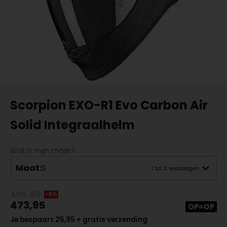
Scorpion EXO-R1 Evo Carbon Air
Solid Integraalhelm
Wat is mijn maat?
Maat:
S
1 tot 2 werkdagen
499,90
-5%
473,95
OP=OP
Je bespaart 25,95 + gratis verzending