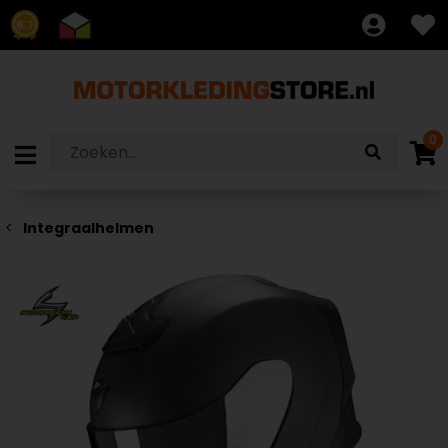
8.7
0
Integraalhelmen