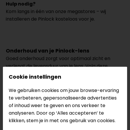
Hulp nodig?
Kom langs in één van onze megastores – wij
installeren de Pinlock kosteloos voor je.
Onderhoud van je Pinlock-lens
Goed onderhoud zorgt voor optimaal zicht en
verlengt de levensduur van je lens. Volg deze
eenvoudige stappen:
Cookie instellingen
We gebruiken cookies om jouw browse-ervaring
1. Lens verwijderen
te verbeteren, gepersonaliseerde advertenties
Haal eerst het vizier van de helm.
of inhoud weer te geven en ons verkeer te
analyseren. Door op ‘Alles accepteren’ te
klikken, stem je in met ons gebruik van cookies.
Buig het vizier lichtjes tot de spanning van de lens