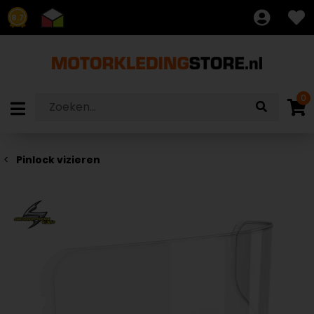
8.7
0
Pinlock vizieren