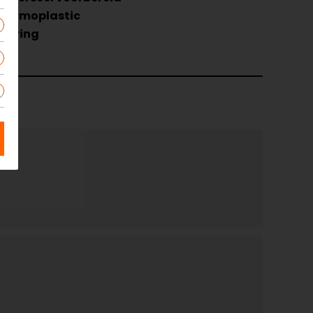
hermoplastic
ouring