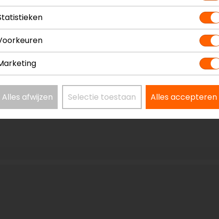
Materiaal
T
Statistieken
Rijstijl
T
Voorkeuren
Marketing
Alles afwijzen
Selectie toestaan
Alles accepteren