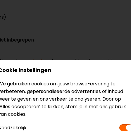
rs)
niet inbegrepen
? Neem dan
contact
met ons op of kom langs in één van
o
kun je het product bekijken & passen en staan onze verko
Cookie instellingen
We gebruiken cookies om jouw browse-ervaring te
verbeteren, gepersonaliseerde advertenties of inhoud
weer te geven en ons verkeer te analyseren. Door op
‘Alles accepteren’ te klikken, stem je in met ons gebruik
van cookies.
graalhelm
Model
1
Kleur
Z
Noodzakelijk
Communicatie
U