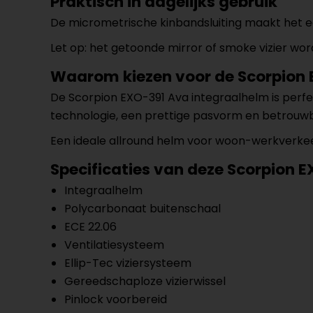
Praktisch in dagelijks gebruik
De micrometrische kinbandsluiting maakt het 
Let op: het getoonde mirror of smoke vizier wo
Waarom kiezen voor de Scorpion
De Scorpion EXO-391 Ava integraalhelm is perfe
technologie, een prettige pasvorm en betrouwb
Een ideale allround helm voor woon-werkverkeer
Specificaties van deze Scorpion 
Integraalhelm
Polycarbonaat buitenschaal
ECE 22.06
Ventilatiesysteem
Ellip-Tec viziersysteem
Gereedschaploze vizierwissel
Pinlock voorbereid