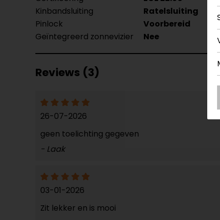
Kinbandsluiting
Ratelsluiting
Pinlock
Voorbereid
Geïntegreerd zonnevizier
Nee
Reviews (3)
26-07-2026
geen toelichting gegeven
- Laak
03-01-2026
Zit lekker en is mooi