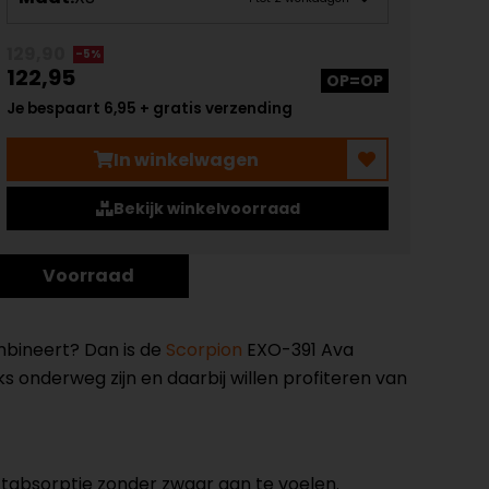
129,90
-5%
122,95
OP=OP
Je bespaart 6,95 + gratis verzending
In winkelwagen
Bekijk winkelvoorraad
Voorraad
mbineert? Dan is de
Scorpion
EXO-391 Ava
s onderweg zijn en daarbij willen profiteren van
ctabsorptie zonder zwaar aan te voelen.