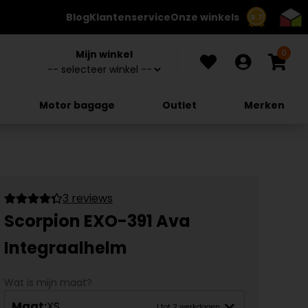
Blog
Klantenservice
Onze winkels
8.7
0
Mijn winkel
Motor bagage
Outlet
Merken
3 reviews
Scorpion EXO-391 Ava
Integraalhelm
Wat is mijn maat?
Maat:
XS
1 tot 2 werkdagen