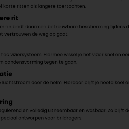
l korte ritten als langere toertochten.
re rit
 en biedt daarmee betrouwbare bescherming tijdens dage
t vertrouwen de weg op gaat.
Tec viziersysteem. Hiermee wissel je het vizier snel en e
 om condensvorming tegen te gaan.
latie
luchtstroom door de helm. Hierdoor blijft je hoofd koel 
ring
lerend en volledig uitneembaar en wasbaar. Zo blijft de 
speciaal ontworpen voor brildragers.