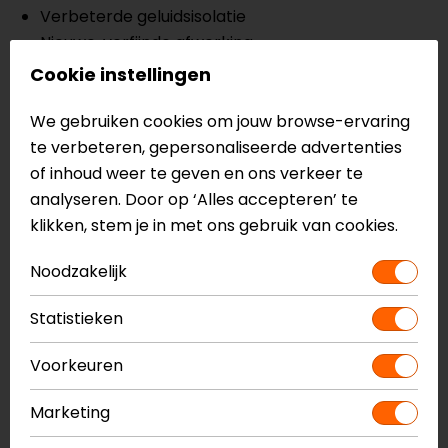
Verbeterde geluidsisolatie
Nieuwe, verfijnde afwerking
Ingebouwd zonnevizier (speedview II)
Cookie instellingen
Ellip-tec II viziersysteem
Optical Class 1 vizier en zonnevizier
We gebruiken cookies om jouw browse-ervaring
Airfit opblaasbaar wangsysteem
te verbeteren, gepersonaliseerde advertenties
Kwikfit wangkussens
of inhoud weer te geven en ons verkeer te
KwikWick 3 binnenvoering
analyseren. Door op ‘Alles accepteren’ te
Noodontgrendelsysteem
klikken, stem je in met ons gebruik van cookies.
Aero-tuned ventilatiesysteem
Noodzakelijk
Ademdeflector
Snelsluiting met One-Touch systeem
Statistieken
Wordt geleverd met Pinlock Maxvision
ECE 22.06
Voorkeuren
Let op: gekleurde vizieren zijn niet standaard
inbegrepen!
Marketing
Meer informatie nodig?