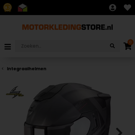
8.7
0
Integraalhelmen