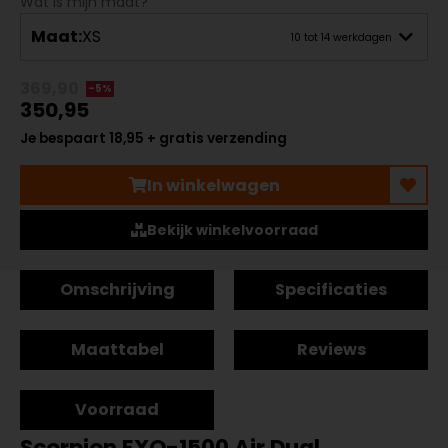
Wat is mijn maat?
Maat:
XS
10 tot 14 werkdagen
369,90
-5%
350,95
Je bespaart 18,95 + gratis verzending
In winkelwagen
Bekijk winkelvoorraad
Omschrijving
Specificaties
Maattabel
Reviews
Voorraad
Scorpion EXO-1500 Air Dual