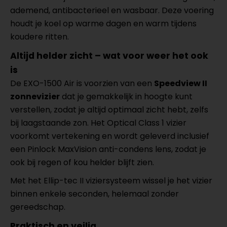
ademend, antibacterieel en wasbaar. Deze voering
houdt je koel op warme dagen en warm tijdens
koudere ritten.
Altijd helder zicht – wat voor weer het ook
is
De EXO-1500 Air is voorzien van een
Speedview II
zonnevizier
dat je gemakkelijk in hoogte kunt
verstellen, zodat je altijd optimaal zicht hebt, zelfs
bij laagstaande zon. Het Optical Class 1 vizier
voorkomt vertekening en wordt geleverd inclusief
een Pinlock MaxVision anti-condens lens, zodat je
ook bij regen of kou helder blijft zien.
Met het Ellip-tec II viziersysteem wissel je het vizier
binnen enkele seconden, helemaal zonder
gereedschap.
Praktisch en veilig