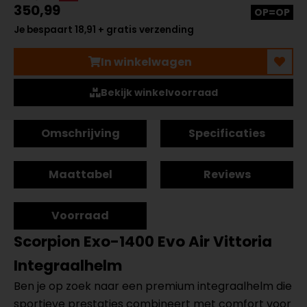
350,99
OP=OP
Je bespaart 18,91 + gratis verzending
In winkelwagen
Bekijk winkelvoorraad
Omschrijving
Specificaties
Maattabel
Reviews
Voorraad
Scorpion Exo-1400 Evo Air Vittoria
Integraalhelm
Ben je op zoek naar een premium integraalhelm die
sportieve prestaties combineert met comfort voor