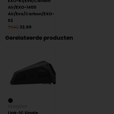
EXO-R1/Evo/Carbon
Air/EXO-1400
Air/Evo/Carbon/EXO-
52
34,90
32,99
Gerelateerde producten
Scorpion
Link-1C Single