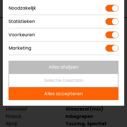
Bekijk onze andere
integraalhelmen.
Noodzakelijk
Statistieken
Specificaties
Voorkeuren
Naam
EXO-1400 EVO AIR
Marketing
VITTORIA
Integraalhelm
Model
114-384
Alles afwijzen
Merk
Scorpion
Kleur
Mat Grijs-Wit
Selectie toestaan
Certificering
ECE 22.06
Alles accepteren
Communicatie
Universeel voorbereid
Kinbandsluiting
Dubbel-D
Materiaal
Glasvezel (mix)
Pinlock
Inbegrepen
Rijstijl
Touring, Sportief