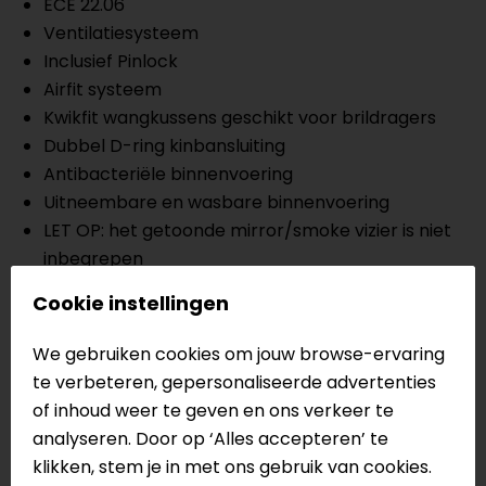
ECE 22.06
Ventilatiesysteem
Inclusief Pinlock
Airfit systeem
Kwikfit wangkussens geschikt voor brildragers
Dubbel D-ring kinbansluiting
Antibacteriële binnenvoering
Uitneembare en wasbare binnenvoering
LET OP: het getoonde mirror/smoke vizier is niet
inbegrepen
Meer informatie nodig?
Cookie instellingen
Heb je meer informatie nodig over dit product?
We gebruiken cookies om jouw browse-ervaring
Neem dan
contact
met ons op of kom langs in één
te verbeteren, gepersonaliseerde advertenties
van
onze winkels
in Breda, Capelle aan den IJssel,
of inhoud weer te geven en ons verkeer te
Eindhoven, Vianen of Apeldoorn. In de winkels kun je
analyseren. Door op ‘Alles accepteren’ te
het product bekijken & passen en staan onze
klikken, stem je in met ons gebruik van cookies.
verkoopmedewerkers voor je klaar met advies.