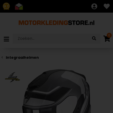
8.7
0
Integraalhelmen