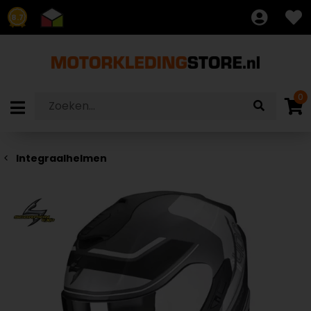
8.7
0
Integraalhelmen