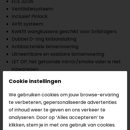
ECE 22.06
Ventilatiesysteem
Inclusief Pinlock
Airfit systeem
Kwikfit wangkussens geschikt voor brildragers
Dubbel D-ring kinbansluiting
Antibacteriële binnenvoering
Uitneembare en wasbare binnenvoering
LET OP: het getoonde mirror/smoke vizier is niet
inbegrepen
Meer informatie nodig?
Cookie instellingen
Heb je meer informatie nodig over dit product?
We gebruiken cookies om jouw browse-ervaring
Neem dan
contact
met ons op of kom langs in één
te verbeteren, gepersonaliseerde advertenties
van
onze winkels
in Breda, Capelle aan den IJssel,
of inhoud weer te geven en ons verkeer te
Eindhoven, Vianen of Apeldoorn. In de winkels kun je
analyseren. Door op ‘Alles accepteren’ te
het product bekijken & passen en staan onze
klikken, stem je in met ons gebruik van cookies.
verkoopmedewerkers voor je klaar met advies.