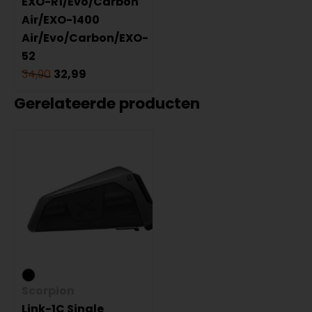
EXO-R1/Evo/Carbon
Air/EXO-1400
Air/Evo/Carbon/EXO-
52
34,90
32,99
Gerelateerde producten
Scorpion
Link-1C Single