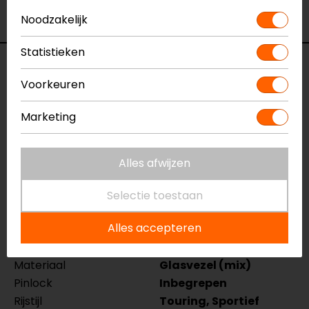
Bekijk onze andere
integraalhelmen.
Noodzakelijk
Statistieken
Specificaties
Voorkeuren
Naam
EXO-1400 EVO AIR
Marketing
VITTORIA
Integraalhelm
Model
114-384
Alles afwijzen
Merk
Scorpion
Kleur
Mat Grijs-Wit
Selectie toestaan
Certificering
ECE 22.06
Alles accepteren
Communicatie
Universeel voorbereid
Kinbandsluiting
Dubbel-D
Materiaal
Glasvezel (mix)
Pinlock
Inbegrepen
Rijstijl
Touring, Sportief