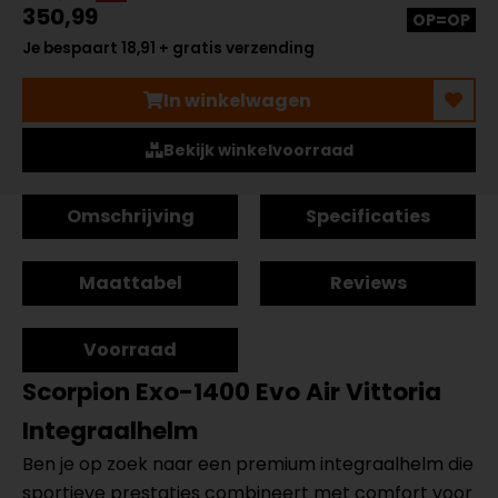
350,99
OP=OP
Je bespaart 18,91 + gratis verzending
In winkelwagen
Bekijk winkelvoorraad
Omschrijving
Specificaties
Maattabel
Reviews
Voorraad
Scorpion Exo-1400 Evo Air Vittoria
Integraalhelm
Ben je op zoek naar een premium integraalhelm die
sportieve prestaties combineert met comfort voor