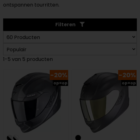
ontspannen tourritten.
Filteren
1-5 van 5 producten
-20%
-20%
op=op
op=op