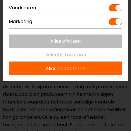
integraalhelm en ervaar topprestaties en maximaal
Voorkeuren
comfort op de weg. Bestel nu en rij met vertrouwen!
Marketing
Scorpion: Kwaliteit en innovatie voor
elke motorrijder
Alles afwijzen
Scorpion is een toonaangevend merk in de
Selectie toestaan
motorhelm industrie en staat bekend om zijn hoge
kwaliteit, innovatieve technologieën en uitstekende
Alles accepteren
prijs-kwaliteitverhouding. Het merk combineert
geavanceerde materialen met innovatieve functies
die ontwikkeld zijn in samenwerking met professionele
rijders. Scorpion produceert zijn helmen in eigen
fabrieken, waardoor het merk volledige controle
heeft over het productieproces en optimale kwaliteit
kan garanderen. Of je nu een raceliefhebber,
tourrijder of stadsrijder bent, Scorpion biedt helmen