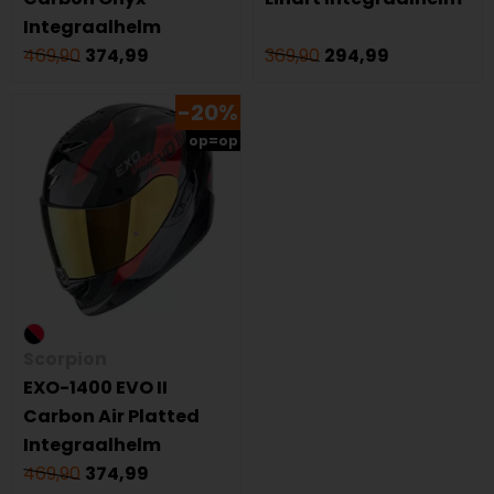
Integraalhelm
469,90
374,99
369,90
294,99
-20%
op=op
Scorpion
EXO-1400 EVO II
Carbon Air Platted
Integraalhelm
469,90
374,99