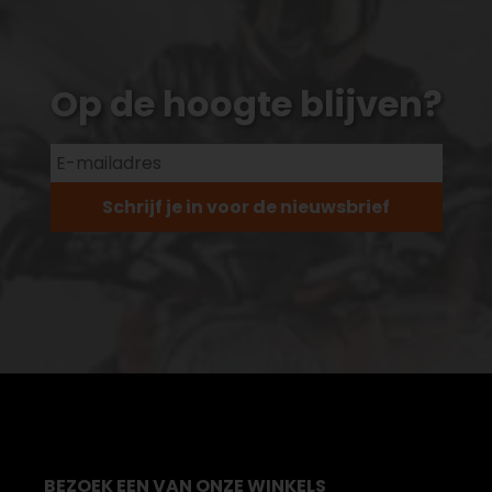
Op de hoogte blijven?
Schrijf je in voor de nieuwsbrief
BEZOEK EEN VAN ONZE WINKELS