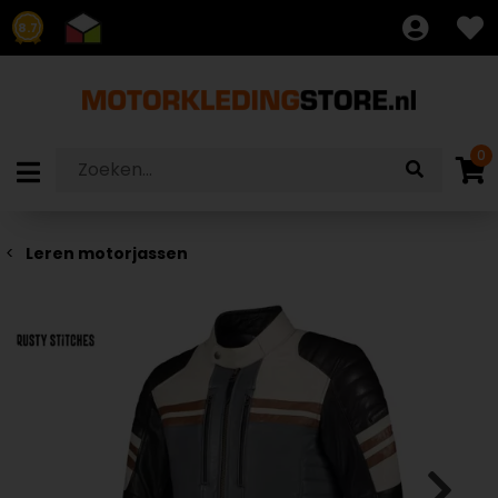
8.7
0
Leren motorjassen