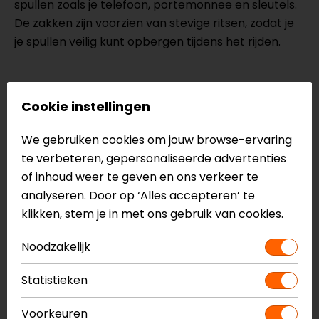
spullen zoals je telefoon, portemonnee en sleutels.
De zakken zijn voorzien van stevige ritsen, zodat je
je spullen veilig kunt opbergen tijdens het rijden.
Specificaties van de Rusty Stitches
Cookie instellingen
leren motorjas
CE goedgekeurd
We gebruiken cookies om jouw browse-ervaring
100% rundleer
te verbeteren, gepersonaliseerde advertenties
Snap claws
of inhoud weer te geven en ons verkeer te
Verstelbare taille
analyseren. Door op ‘Alles accepteren’ te
Vier buitenzakken
klikken, stem je in met ons gebruik van cookies.
Elleboog- en schouderprotectoren
Noodzakelijk
Voorbereid voor rugprotector
Retro race-look, geïnspireerd op de jaren 70
Statistieken
Meer informatie nodig?
Voorkeuren