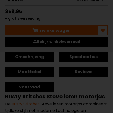
359,95
+ gratis verzending
In winkelwagen
Bekijk winkelvoorraad
Omschrijving
Specificaties
Maattabel
Reviews
Voorraad
Rusty Stitches Steve leren motorjas
De
Rusty Stitches
Steve leren motorjas combineert
tijdloze stijl met moderne technologie en