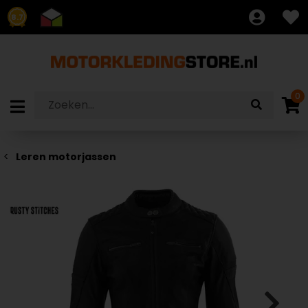
8.7
0
Leren motorjassen