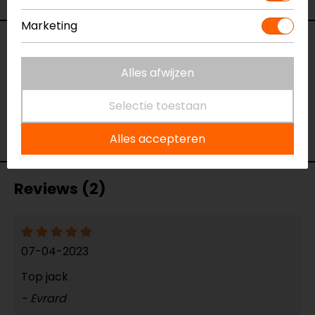
Marketing
Specificaties
Alles afwijzen
Naam
Joyce motorjas
Model
68313
Selectie toestaan
Merk
Rusty Stitches
Kleur
Zwart
Alles accepteren
Reviews (2)
07-04-2023
Top jack
- Evrard