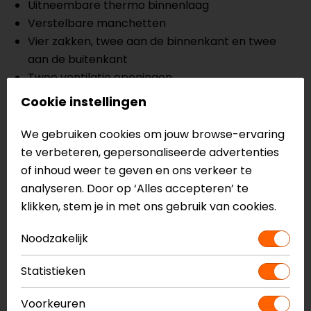
Uitneembare thermo binnenlaag
Verstelbare manchetten
Vier zakken, twee aan de binnenkant en twee
aan de buitenkant
Twee ventilatie openingen
CE-goedgekeurde schouder- en
Cookie instellingen
elleboogprotectoren
Voorbereid voor rugprotector
We gebruiken cookies om jouw browse-ervaring
te verbeteren, gepersonaliseerde advertenties
Meer informatie nodig?
of inhoud weer te geven en ons verkeer te
analyseren. Door op ‘Alles accepteren’ te
Heb je meer informatie nodig over dit product?
klikken, stem je in met ons gebruik van cookies.
Neem dan
contact
met ons op of kom langs in één
van
onze winkels
in Breda, Capelle aan den IJssel,
Noodzakelijk
Eindhoven, Vianen of Apeldoorn. In de winkels kun je
het product bekijken & passen en staan onze
Statistieken
verkoopmedewerkers voor je klaar met advies.
Bekijk onze andere
leren motorjassen.
Voorkeuren