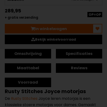
289,95
OP=OP
+ gratis verzending
In winkelwagen
Bekijk winkelvoorraad
Omschrijving
Specificaties
Maattabel
Reviews
Voorraad
Rusty Stitches Joyce motorjas
De
Rusty Stitches
Joyce leren motorjas is een
klassieke stoere motorjas voor dames. Gemaakt