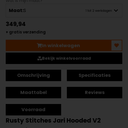
Wat is mijn maat?
Maat:
S
1 tot 2 werkdagen
349,94
+ gratis verzending
In winkelwagen
Bekijk winkelvoorraad
Omschrijving
Specificaties
Maattabel
Reviews
Voorraad
Rusty Stitches Jari Hooded V2