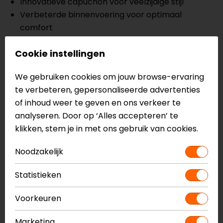
Innovatieve capuchon voor veelzijdige stijl
Verbeterde binnenvoering voor optimaal
comfort
Strategisch geplaatste ventilatieopeningen
Cookie instellingen
Verstelbare taille en polsen voor een perfecte
pasvorm
We gebruiken cookies om jouw browse-ervaring
CE-goedgekeurde protectoren op de schouders
te verbeteren, gepersonaliseerde advertenties
en ellebogen
of inhoud weer te geven en ons verkeer te
Ruime zakken voor opslag, zowel aan de binnen-
analyseren. Door op ‘Alles accepteren’ te
als buitenkant
klikken, stem je in met ons gebruik van cookies.
Optionele D30-rugbeschermer upgrade mogelijk
Noodzakelijk
Meer informatie nodig?
Heb je meer informatie nodig over dit product?
Statistieken
Neem dan
contact
met ons op of kom langs in één
Voorkeuren
van
onze winkels
in Breda, Capelle aan den IJssel,
Eindhoven, Vianen of Apeldoorn. In de winkels kun je
Marketing