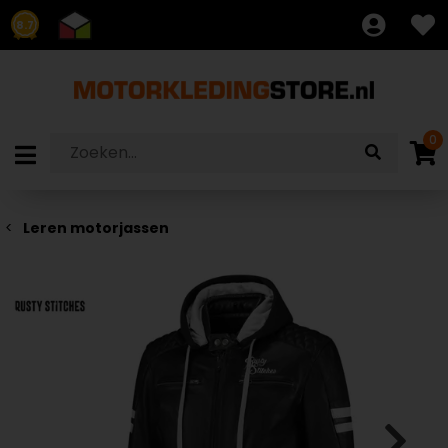
8.7
0
Leren motorjassen