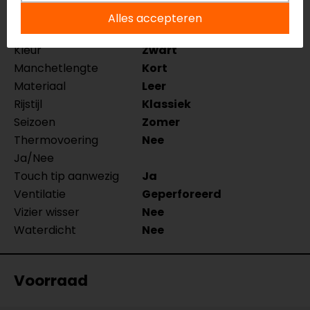
Model
68444
Alles accepteren
Merk
Rusty Stitches
Kleur
Zwart
Manchetlengte
Kort
Materiaal
Leer
Rijstijl
Klassiek
Seizoen
Zomer
Thermovoering
Nee
Ja/Nee
Touch tip aanwezig
Ja
Ventilatie
Geperforeerd
Vizier wisser
Nee
Waterdicht
Nee
Voorraad