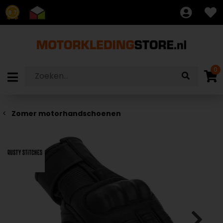
8.7
0
Zomer motorhandschoenen