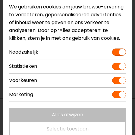
Touch tip vingers
We gebruiken cookies om jouw browse-ervaring
CE gekeurd
te verbeteren, gepersonaliseerde advertenties
of inhoud weer te geven en ons verkeer te
analyseren. Door op ‘Alles accepteren’ te
Meer informatie nodig?
klikken, stem je in met ons gebruik van cookies.
Heb je meer informatie nodig over dit product?
Neem dan
contact
met ons op of kom langs in één
Noodzakelijk
van
onze winkels
in Breda, Capelle aan den IJssel,
Eindhoven, Vianen of Apeldoorn. In de winkels kun je
Statistieken
het product bekijken & passen en staan onze
verkoopmedewerkers voor je klaar met advies.
Voorkeuren
Bekijk onze andere
zomer motorhandschoenen.
Marketing
Specificaties
Alles afwijzen
Naam
Frank
Selectie toestaan
Motorhandschoenen