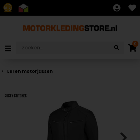
8.7
0
Leren motorjassen