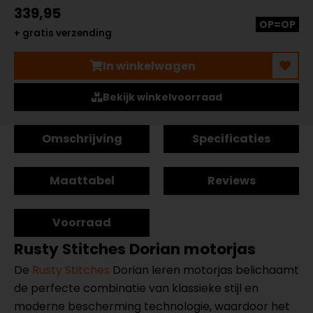
339,95
OP=OP
+ gratis verzending
In winkelwagen
Bekijk winkelvoorraad
Omschrijving
Specificaties
Maattabel
Reviews
Voorraad
Rusty Stitches Dorian motorjas
De
Rusty Stitches
Dorian leren motorjas belichaamt
de perfecte combinatie van klassieke stijl en
moderne bescherming technologie, waardoor het