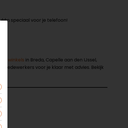
één speciaal voor je telefoon!
nze winkels
in Breda, Capelle aan den IJssel,
opmedewerkers voor je klaar met advies. Bekijk
od