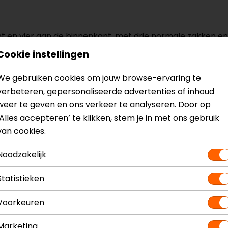
 en vier aan de binnenkant, met drie normale zakken en 
Cookie instellingen
We gebruiken cookies om jouw browse-ervaring te
verbeteren, gepersonaliseerde advertenties of inhoud
weer te geven en ons verkeer te analyseren. Door op
? Neem dan
contact
met ons op of kom langs in één van
o
‘Alles accepteren’ te klikken, stem je in met ons gebruik
kun je het product bekijken & passen en staan onze verko
van cookies.
Noodzakelijk
Statistieken
Model
68346
Voorkeuren
Kleur
Zwart-Bordeauxro
Marketing