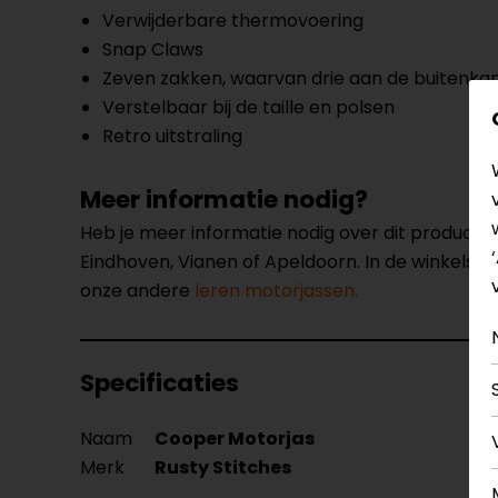
Verwijderbare thermovoering
Snap Claws
Zeven zakken, waarvan drie aan de buitenkant
Verstelbaar bij de taille en polsen
Retro uitstraling
Meer informatie nodig?
Heb je meer informatie nodig over dit product
Eindhoven, Vianen of Apeldoorn. In de winkels 
onze andere
leren motorjassen.
Specificaties
Naam
Cooper Motorjas
Merk
Rusty Stitches