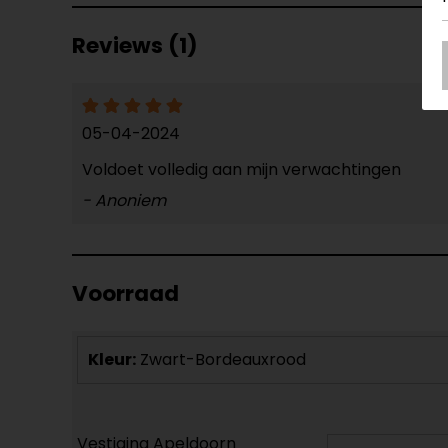
Reviews (1)
05-04-2024
Voldoet volledig aan mijn verwachtingen
- Anoniem
Voorraad
Kleur:
Zwart-Bordeauxrood
Vestiging Apeldoorn