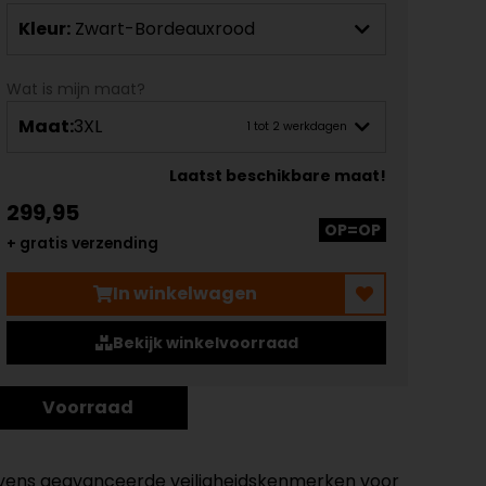
Kleur:
Zwart-Bordeauxrood
Wat is mijn maat?
Maat:
3XL
1 tot 2 werkdagen
Laatst beschikbare maat!
299,95
OP=OP
+ gratis verzending
In winkelwagen
Bekijk winkelvoorraad
Voorraad
evens geavanceerde veiligheidskenmerken voor