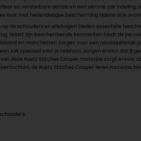
eer en verstelbare details en een slimme zak indeling, is
ssieke look met hedendaagse bescherming tijdens al je avo
op de schouders en ellebogen bieden essentiële bescher
rug. Naast zijn beschermende kenmerken biedt de jas oo
leband en manchetten zorgen voor een nauwsluitende pasvo
n zak speciaal voor je telefoon, zorgen ervoor dat jij g
k van deze Rusty Stitches Cooper motorjas zorgt ervoor d
toertochten, de Rusty Stitches Cooper leren motorjas bie
 schouders