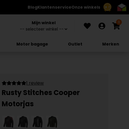
Blog
Klantenservice
Onze winkels
8.7
0
Mijn winkel
Motor bagage
Outlet
Merken
1 review
Rusty Stitches Cooper
Motorjas