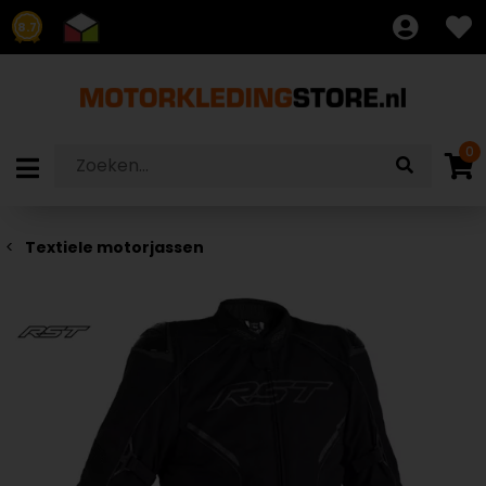
8.7
0
Textiele motorjassen