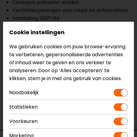
Corespun polyester draden
Ventilatieopeningen voor inlaat en achteruitlaat
Aansluiting 360° rits
Klittenband mouw en taille regelaars
Cookie instellingen
2 buiten- en 1 binnenzakken
Reflecterende details
We gebruiken cookies om jouw browse-ervaring
te verbeteren, gepersonaliseerde advertenties
Meer informatie nodig?
of inhoud weer te geven en ons verkeer te
Heb je meer informatie nodig over dit product?
analyseren. Door op ‘Alles accepteren’ te
Neem dan
contact
met ons op of kom langs in één
klikken, stem je in met ons gebruik van cookies.
van
onze winkels
in Breda, Capelle aan den IJssel,
Noodzakelijk
Eindhoven, Vianen of Apeldoorn. In de winkels kun je
het product bekijken & passen en staan onze
Statistieken
verkoopmedewerkers voor je klaar met advies.
Bekijk ook onze andere
airbagjassen.
Voorkeuren
Marketing