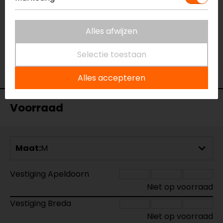
Specificaties
Alles afwijzen
Naam
Sabre Airbag Textiele Motorjas
Model
102555
Selectie toestaan
Merk
RST
Kleur
Zwart
Alles accepteren
Voorraad
Maat:
M
Vestiging Apeldoorn
Niet op voorraad
Vestiging Breda
Niet op voorraad