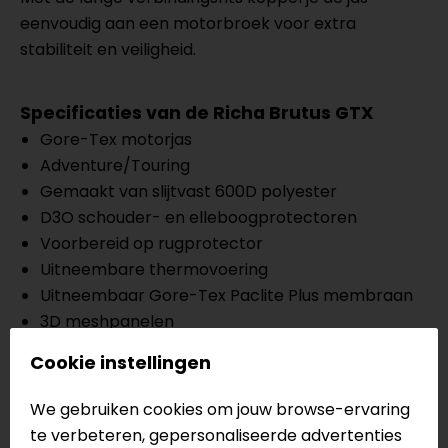
eenvoudig aan een motorbroek voor extra
stabiliteit en veiligheid.
Specificaties van de Richa Brutus GTX
Gore-Tex motorjas
Adventure/Touring
Gemaakt van slijtvast 600D polyester
D3O schouder- en elleboogprotectoren
Voorbereid op rugprotector
Uitneembare thermovoering
Uitneembaar Gore-Tex Paclite Plus membraan
3D meshpanelen
Verstelbaar aan taille, manchet en kraag
Cookie instellingen
Diverse binnen- en buitenzakken
Lange verbindingsrits
We gebruiken cookies om jouw browse-ervaring
CE EN17092, level A
te verbeteren, gepersonaliseerde advertenties