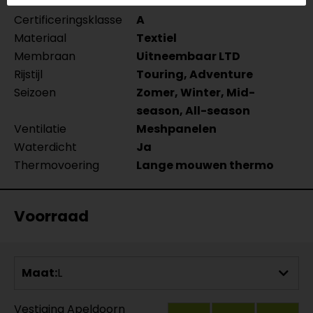
Aanritsbaar
Rits rondom
Certificeringsklasse
A
Materiaal
Textiel
Membraan
Uitneembaar LTD
Rijstijl
Touring, Adventure
Seizoen
Zomer, Winter, Mid-
season, All-season
Ventilatie
Meshpanelen
Waterdicht
Ja
Thermovoering
Lange mouwen thermo
Voorraad
Maat:
L
Vestiging Apeldoorn