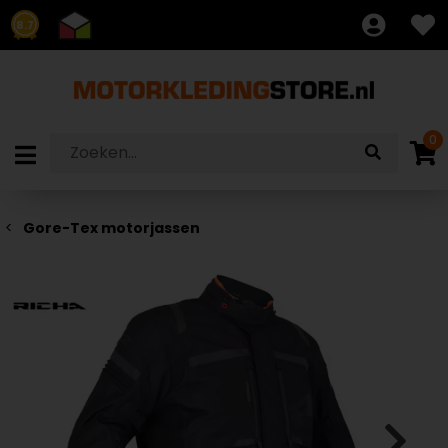
8.7
0
Gore-Tex motorjassen