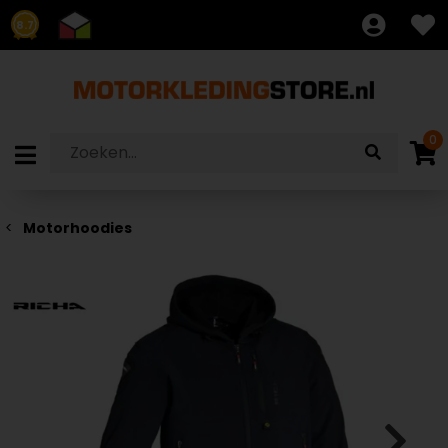
8.7
0
Motorhoodies