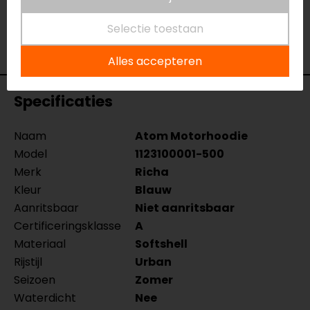
het product bekijken & passen en staan onze
verkoopmedewerkers voor je klaar met advies.
Selectie toestaan
Bekijk onze andere
motorhoodies.
Alles accepteren
Specificaties
Naam
Atom Motorhoodie
Model
1123100001-500
Merk
Richa
Kleur
Blauw
Aanritsbaar
Niet aanritsbaar
Certificeringsklasse
A
Materiaal
Softshell
Rijstijl
Urban
Seizoen
Zomer
Waterdicht
Nee