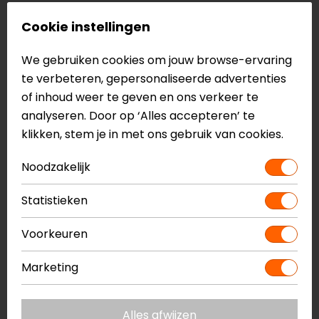
Specificaties van de Richa Atom
Cookie instellingen
Motorhoodie
Urban
We gebruiken cookies om jouw browse-ervaring
Softshell
te verbeteren, gepersonaliseerde advertenties
D3O T5 EVO X CE level 1 schouder- en
of inhoud weer te geven en ons verkeer te
elleboogprotectoren
analyseren. Door op ‘Alles accepteren’ te
Voorbereid op rugprotector
klikken, stem je in met ons gebruik van cookies.
Twee zijzakken
Borstzak
Noodzakelijk
Retro Reflex details
CE EN17092, level A
Statistieken
Voorkeuren
Meer informatie nodig?
Heb je meer informatie nodig over dit product?
Marketing
Neem dan
contact
met ons op of kom langs in één
van
onze winkels
in Breda, Capelle aan den IJssel,
Eindhoven, Vianen of Apeldoorn. In de winkels kun je
Alles afwijzen