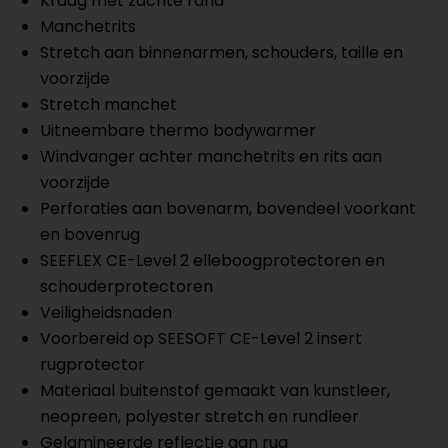
Kraag met zachte rand
Manchetrits
Stretch aan binnenarmen, schouders, taille en
voorzijde
Stretch manchet
Uitneembare thermo bodywarmer
Windvanger achter manchetrits en rits aan
voorzijde
Perforaties aan bovenarm, bovendeel voorkant
en bovenrug
SEEFLEX CE-Level 2 elleboogprotectoren en
schouderprotectoren
Veiligheidsnaden
Voorbereid op SEESOFT CE-Level 2 insert
rugprotector
Materiaal buitenstof gemaakt van kunstleer,
neopreen, polyester stretch en rundleer
Gelamineerde reflectie aan rug