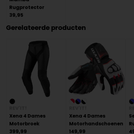
Rugprotector
39,95
Gerelateerde producten
REV'IT!
REV'IT!
RE
Xena 4 Dames
Xena 4 Dames
Se
Motorbroek
Motorhandschoenen
R
399,99
149,99
4