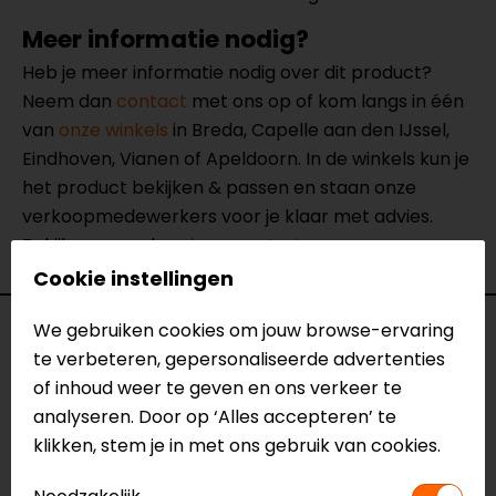
Meer informatie nodig?
Heb je meer informatie nodig over dit product?
Neem dan
contact
met ons op of kom langs in één
van
onze winkels
in Breda, Capelle aan den IJssel,
Eindhoven, Vianen of Apeldoorn. In de winkels kun je
het product bekijken & passen en staan onze
verkoopmedewerkers voor je klaar met advies.
Bekijk onze andere
leren motorjassen.
Cookie instellingen
We gebruiken cookies om jouw browse-ervaring
Specificaties
te verbeteren, gepersonaliseerde advertenties
of inhoud weer te geven en ons verkeer te
Naam
Xena 4 Dames Motorjas
analyseren. Door op ‘Alles accepteren’ te
Model
154217
klikken, stem je in met ons gebruik van cookies.
Merk
REV'IT!
Kleur
Zwart-Roze