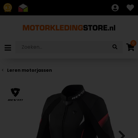
8.7
0
Leren motorjassen