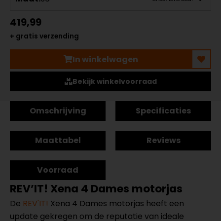
419,99
+ gratis verzending
In winkelwagen
Bekijk winkelvoorraad
Omschrijving
Specificaties
Maattabel
Reviews
Voorraad
REV’IT! Xena 4 Dames motorjas
De
REV'IT!
Xena 4 Dames motorjas heeft een
update gekregen om de reputatie van ideale