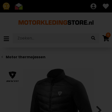
8.7
0
Motor thermojassen