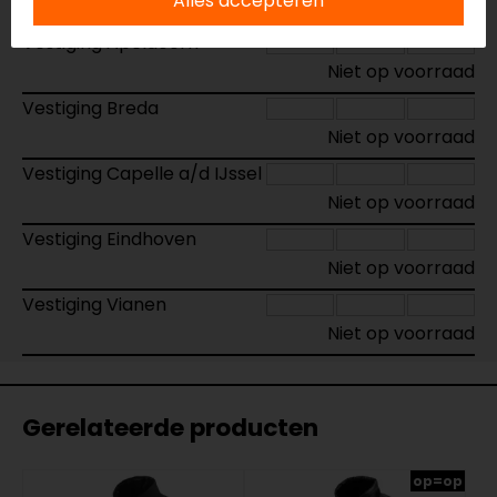
Alles accepteren
Vestiging Apeldoorn
Niet op voorraad
Vestiging Breda
Niet op voorraad
Vestiging Capelle a/d IJssel
Niet op voorraad
Vestiging Eindhoven
Niet op voorraad
Vestiging Vianen
Niet op voorraad
Gerelateerde producten
op=op