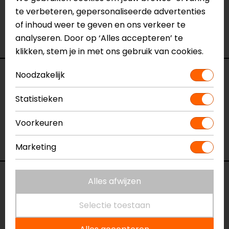
het product bekijken & passen en staan onze
te verbeteren, gepersonaliseerde advertenties
verkoopmedewerkers voor je klaar met advies.
of inhoud weer te geven en ons verkeer te
Bekijk ook onze
andere motor onderjassen.
analyseren. Door op ‘Alles accepteren’ te
klikken, stem je in met ons gebruik van cookies.
Noodzakelijk
Specificaties
Statistieken
Naam
Storm 2 WB Thermojas
Model
141669
Voorkeuren
Merk
REV'IT!
Kleur
Zwart
Marketing
Voorraad
Alles afwijzen
Selectie toestaan
Maat:
S