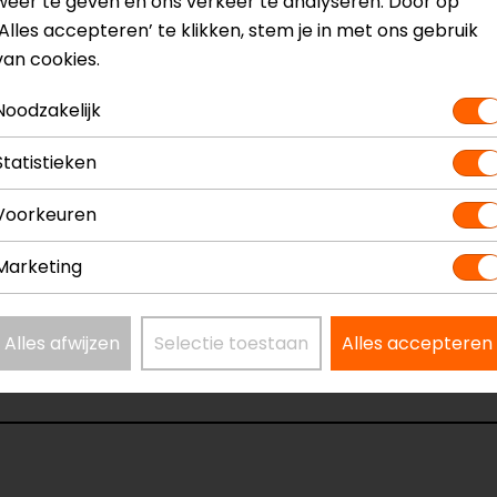
weer te geven en ons verkeer te analyseren. Door op
‘Alles accepteren’ te klikken, stem je in met ons gebruik
van cookies.
Noodzakelijk
Statistieken
Voorkeuren
Marketing
gedeelte op de schouder erg breed, in ieder geval breder d
Alles afwijzen
Selectie toestaan
Alles accepteren