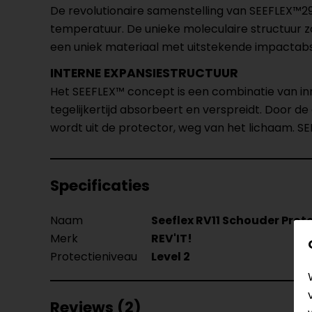
De revolutionaire samenstelling van SEEFLEX™2
temperatuur. De unieke moleculaire structuur zo
een uniek materiaal met uitstekende impacta
INTERNE EXPANSIESTRUCTUUR
Het SEEFLEX™ concept is een combinatie van inn
tegelijkertijd absorbeert en verspreidt. Door 
wordt uit de protector, weg van het lichaam.
Specificaties
Naam
Seeflex RV11 Schouder Prot
Merk
REV'IT!
Protectieniveau
Level 2
Reviews (2)