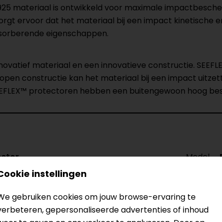
925 materiaal is ontwikkeld voor maximale impactbesche
rgt ervoor dat het materiaal bij een impact kinetische e
bsorberende eigenschappen.
ovatief materiaal en een innovatieve constructie. SEEFL
de open constructie kan het materiaal bij een impact uit
 SEEFLEX™ protectoren hebben een buitengewoon hoog b
ector
Model
Kleur
Cookie instellingen
We gebruiken cookies om jouw browse-ervaring te
verbeteren, gepersonaliseerde advertenties of inhoud