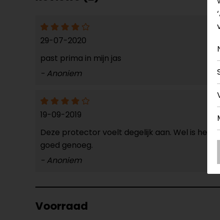
29-07-2020
past prima in mijn jas
- Anoniem
19-09-2019
Deze protector voelt degelijk aan. Wel is het 
goed genoeg.
- Anoniem
Voorraad