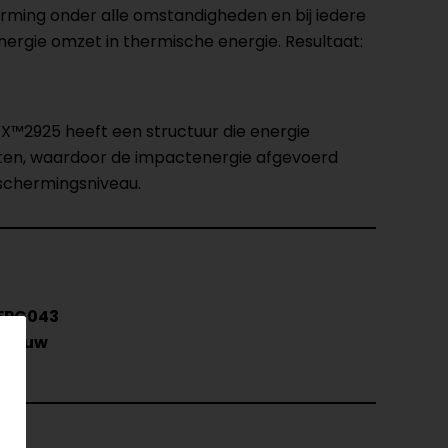
rming onder alle omstandigheden en bij iedere
nergie omzet in thermische energie. Resultaat:
EX™2925 heeft een structuur die energie
zetten, waardoor de impactenergie afgevoerd
eschermingsniveau.
FPG043
Blauw