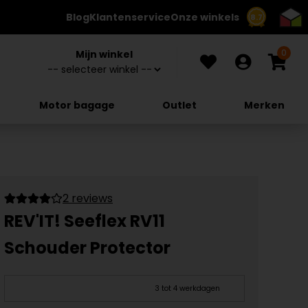
Blog
Klantenservice
Onze winkels
8.7
0
Mijn winkel
Motor bagage
Outlet
Merken
2 reviews
REV'IT! Seeflex RV11
Schouder Protector
3 tot 4 werkdagen