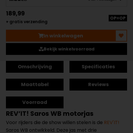
189,99
OP=OP
+ gratis verzending
In winkelwagen
Bekijk winkelvoorraad
Omschrijving
Specificaties
Maattabel
Reviews
Voorraad
REV’IT! Saros WB motorjas
Voor rijders die de show willen stelen is de
REV'IT!
Saros WB ontwikkeld. Deze jas met drie