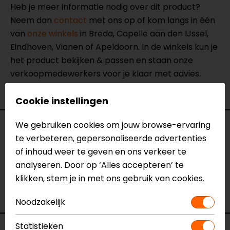
Heb je meer informatie nodig over dit product?
Neem dan
contact
met ons op of kom langs in één
van
onze winkels
in Breda, Capelle aan den IJssel,
Eindhoven, Vianen of Apeldoorn. In de winkels kun je
het product bekijken & passen en staan onze
verkoopmedewerkers voor je klaar met advies.
Bekijk onze andere
textiele motorjassen.
Cookie instellingen
We gebruiken cookies om jouw browse-ervaring
Specificaties
te verbeteren, gepersonaliseerde advertenties
of inhoud weer te geven en ons verkeer te
Naam
Saros WB Motorjas
analyseren. Door op ‘Alles accepteren’ te
Model
154234
klikken, stem je in met ons gebruik van cookies.
Merk
REV'IT!
Kleur
Zand
Noodzakelijk
Statistieken