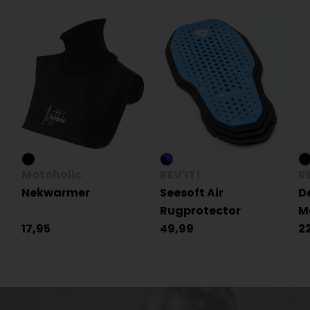
Motoholic
REV'IT!
RE
Nekwarmer
Seesoft Air
D
Rugprotector
M
17,95
49,99
2