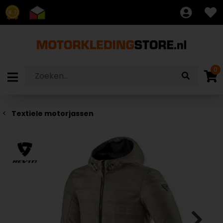
8.7
0
Textiele motorjassen