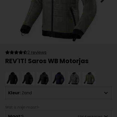
2 reviews
REV'IT! Saros WB Motorjas
Kleur:
Zand
Wat is mijn maat?
Maat:
S
3 tot 4 werkdagen