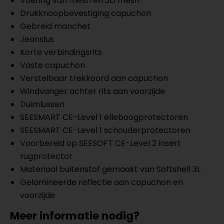
Voering van mesh en 3D mesh
Drukknoopbevestiging capuchon
Gebreid manchet
Jeanslus
Korte verbindingsrits
Vaste capuchon
Verstelbaar trekkoord aan capuchon
Windvanger achter rits aan voorzijde
Duimlussen
SEESMART CE-Level 1 elleboogprotectoren
SEESMART CE-Level 1 schouderprotectoren
Voorbereid op SEESOFT CE-Level 2 insert
rugprotector
Materiaal buitenstof gemaakt van Softshell 3L
Gelamineerde reflectie aan capuchon en
voorzijde
Meer informatie nodig?