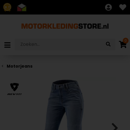
8.7
0
Motorjeans