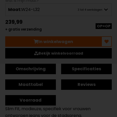
Wat is mijn maat?
Maat:
W24-L32
3 tot 4 werkdagen
239,99
OP=OP
+ gratis verzending
In winkelwagen
Bekijk winkelvoorraad
Omschrijving
Specificaties
Maattabel
Reviews
Voorraad
Slim Fit, modieuze, specifiek voor vrouwen
ontworpen jeans voor de stadsarena.