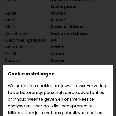
Motorjeans
Model
FPJ057
Merk
REV'IT!
Kleur
Klassiek Blauw
Aanritsbaar
Niet aanritsbaar
Certificeringsklasse
AA
Materiaal
denim
Rijstijl
Urban
Seizoen
Zomer
Ventilatie
Luchtdoorlatend textiel
Cookie instellingen
Pasvorm
Slim fit
We gebruiken cookies om jouw browse-ervaring
Reviews (1)
te verbeteren, gepersonaliseerde advertenties
of inhoud weer te geven en ons verkeer te
analyseren. Door op ‘Alles accepteren’ te
klikken, stem je in met ons gebruik van cookies.
08-09-2023